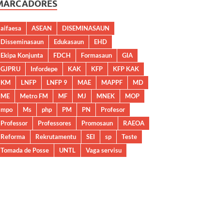
MARCADORES
aifaesa
ASEAN
DISEMINASAUN
Disseminasaun
Edukasaun
EHD
Ekipa Konjunta
FDCH
Formasaun
GIA
GJPRU
Infordepe
KAK
KFP
KFP KAK
KM
LNFP
LNFP 9
MAE
MAPPF
MD
ME
Metro FM
MF
MJ
MNEK
MOP
mpo
Ms
php
PM
PN
Profesor
Professor
Professores
Promosaun
RAEOA
Reforma
Rekrutamentu
SEI
sp
Teste
Tomada de Posse
UNTL
Vaga servisu