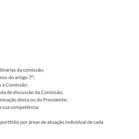
dinárias da comissão;
o
mos do artigo 7
;
s à Comissão;
nda de discussão da Comissão;
minação desta ou do Presidente;
a sua competência;
portfólio por áreas de atuação individual de cada