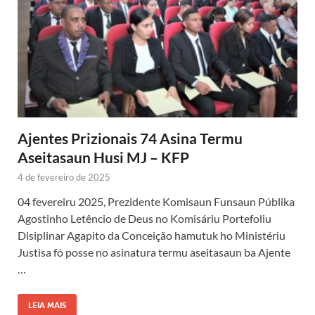
Ajentes Prizionais 74 Asina Termu
Aseitasaun Husi MJ – KFP
4 de fevereiro de 2025
04 fevereiru 2025, Prezidente Komisaun Funsaun Públika
Agostinho Letêncio de Deus no Komisáriu Portefoliu
Disiplinar Agapito da Conceição hamutuk ho Ministériu
Justisa fó posse no asinatura termu aseitasaun ba Ajente
…
LEIA MAIS