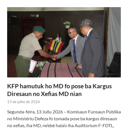
KFP hamutuk ho MD fo pose ba Kargus
Diresaun no Xefias MD nian
13 de julho de 2026
Segunda-feira, 13 Jullu 2026 – Komisaun Funsaun Públika
no Ministériu Defeza fo tomada pose ba kargus diresaun
no xefias, iha MD, ne’ebé hala’o iha Auditorium F-FDTL,