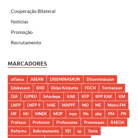
Cooperação Bilateral
Notícias
Promoção
Recrutamento
MARCADORES
aifaesa
ASEAN
DISEMINASAUN
Disseminasaun
Edukasaun
EHD
Ekipa Konjunta
FDCH
Formasaun
GIA
GJPRU
Infordepe
KAK
KFP
KFP KAK
KM
LNFP
LNFP 9
MAE
MAPPF
MD
ME
Metro FM
MF
MJ
MNEK
MOP
mpo
Ms
php
PM
PN
Profesor
Professor
Professores
Promosaun
RAEOA
Reforma
Rekrutamentu
SEI
sp
Teste