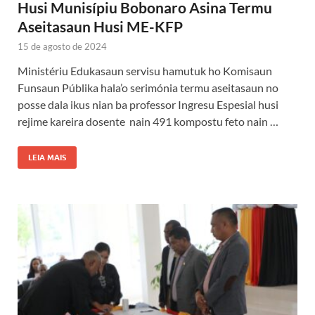
Husi Munisípiu Bobonaro Asina Termu
Aseitasaun Husi ME-KFP
15 de agosto de 2024
Ministériu Edukasaun servisu hamutuk ho Komisaun
Funsaun Públika hala’o serimónia termu aseitasaun no
posse dala ikus nian ba professor Ingresu Espesial husi
rejime kareira dosente nain 491 kompostu feto nain …
LEIA MAIS