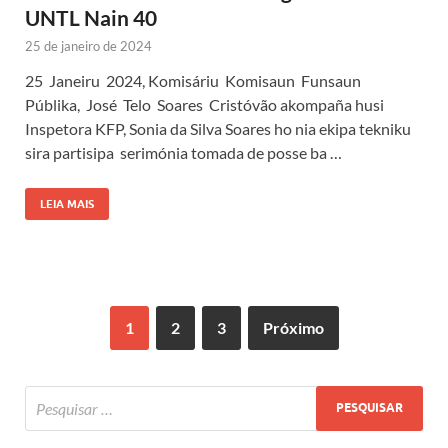
UNTL Nain 40
25 de janeiro de 2024
25 Janeiru 2024, Komisáriu Komisaun Funsaun
Públika, José Telo Soares Cristóvão akompaña husi
Inspetora KFP, Sonia da Silva Soares ho nia ekipa tekniku
sira partisipa serimónia tomada de posse ba …
LEIA MAIS
1
2
3
Próximo