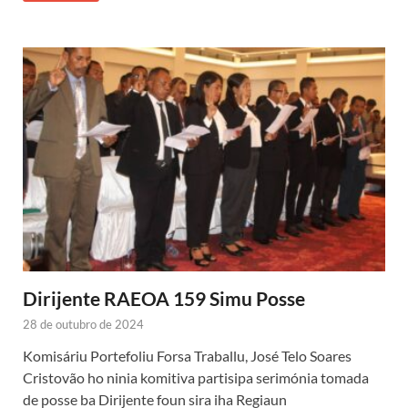
Dirijente RAEOA 159 Simu Posse
28 de outubro de 2024
Komisáriu Portefoliu Forsa Traballu, José Telo Soares
Cristovão ho ninia komitiva partisipa serimónia tomada
de posse ba Dirijente foun sira iha Regiaun