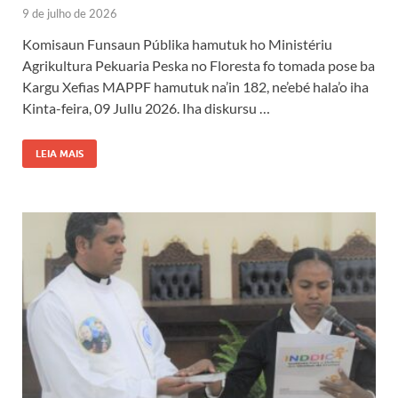
9 de julho de 2026
Komisaun Funsaun Públika hamutuk ho Ministériu
Agrikultura Pekuaria Peska no Floresta fo tomada pose ba
Kargu Xefias MAPPF hamutuk na’in 182, ne’ebé hala’o iha
Kinta-feira, 09 Jullu 2026. Iha diskursu …
LEIA MAIS