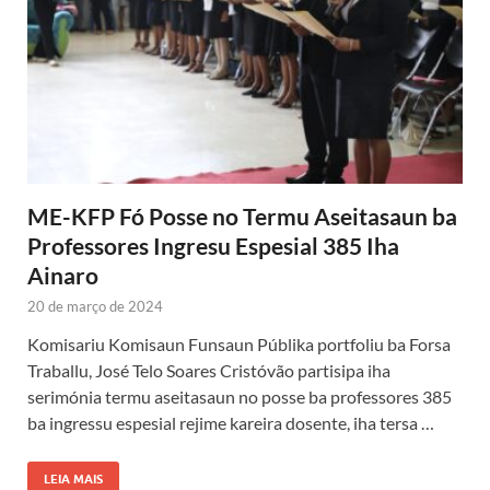
ME-KFP Fó Posse no Termu Aseitasaun ba
Professores Ingresu Espesial 385 Iha
Ainaro
20 de março de 2024
Komisariu Komisaun Funsaun Públika portfoliu ba Forsa
Traballu, José Telo Soares Cristóvão partisipa iha
serimónia termu aseitasaun no posse ba professores 385
ba ingressu espesial rejime kareira dosente, iha tersa …
LEIA MAIS