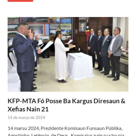
KFP-MTA Fó Posse Ba Kargus Diresaun &
Xefias Nain 21
14 de março de 2024
14 marsu 2024, Prezidente Komisaun Funsaun Públika,
Agostinho Letêncio de Deus, Komisaius nain rua ho nia