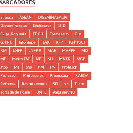
MARCADORES
aifaesa
ASEAN
DISEMINASAUN
Disseminasaun
Edukasaun
EHD
Ekipa Konjunta
FDCH
Formasaun
GIA
GJPRU
Infordepe
KAK
KFP
KFP KAK
KM
LNFP
LNFP 9
MAE
MAPPF
MD
ME
Metro FM
MF
MJ
MNEK
MOP
mpo
Ms
php
PM
PN
Profesor
Professor
Professores
Promosaun
RAEOA
Reforma
Rekrutamentu
SEI
sp
Teste
Tomada de Posse
UNTL
Vaga servisu