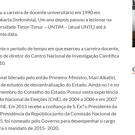
ou a carreira de docente universitário em 1990 em
karta (Indonésia). Um ano depois passou a lecionar na
rsidade Timor-Timur – UNTIM – (atual UNTL) até à
nte data.
te o período de tempo em que exerceu a carreira docente,
de diretor do Centro Nacional de Investigação Científica
10.
al liderado pelo então Primeiro-Ministro, Mari Alkatiri,
de estudos de descentralização do Estado. Ainda no I e no
membro do Conselho do Estado. Possui vasta experiência
ão Nacional de Eleições (CNE), de 2004 a 2006 e em 2007
NE. Em 2013 recebe a confiança de S. Ex.ª o Presidente da
Presidência da República junto da Comissão Nacional de
15, foi nomeado pelo Governo para desempenhar o cargo
ra o mandato de 2015- 2020.