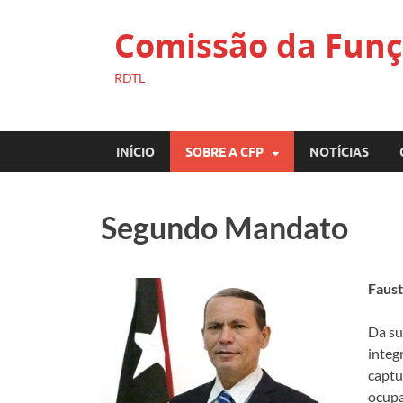
Comissão da Funç
RDTL
INÍCIO
SOBRE A CFP
NOTÍCIAS
Segundo Mandato
Faust
Da su
integ
captu
ocupa