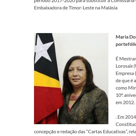
período 2017-2020 para substituir a Comissária-
Embaixadora de Timor-Leste na Malásia
Maria Do
portefóli
É Mestran
Lorosa’e 
Empresa (
de que é 
como Mini
10º. aniv
em 2012.
. Em 2014
Constituc
concepção e redação das “Cartas Educativas”, re