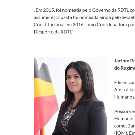
. Em 2015, foi nomeada pelo Governo da RDTL c
assumir esta pasta foi nomeada ainda pelo Secre
Constitucional em 2016 como Coordenadora para 
Desporto da RDTL”.
Jacinta P
do Regime
É licenci
Austrália
Humanos
Possui va
Humanos. 
como, Ban
(IOM), Em