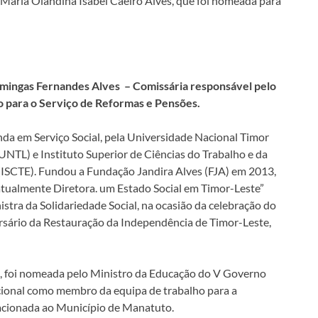
Maria Olandina Isabel Caeiro Alves, que foi nomeada para
mingas Fernandes Alves – Comissária responsável pelo
o para o Serviço de Reformas e Pensões.
da em Serviço Social, pela Universidade Nacional Timor
(UNTL) e Instituto Superior de Ciências do Trabalho e da
ISCTE). Fundou a Fundação Jandira Alves (FJA) em 2013,
atualmente Diretora. um Estado Social em Timor-Leste”
stra da Solidariedade Social, na ocasião da celebração do
ersário da Restauração da Independência de Timor-Leste,
, foi nomeada pelo Ministro da Educação do V Governo
ional como membro da equipa de trabalho para a
lacionada ao Município de Manatuto.