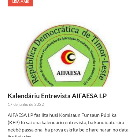
LEIA MAIS
Kalendáriu Entrevista AIFAESA I.P
17 de junho de 2022
AIFAESA I.P fasilita husi Komisaun Funsaun Públika
(KFP) fó sai ona kalendáriu entrevista, ba kandidatu sira
ne’ebé passa ona iha prova eskrita bele hare naran no data
iha link sira …