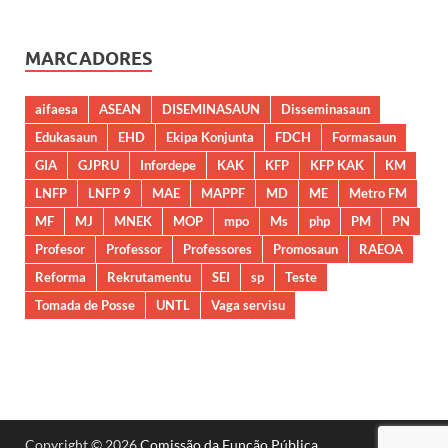
MARCADORES
aifaesa
ASEAN
DISEMINASAUN
Disseminasaun
Edukasaun
EHD
Ekipa Konjunta
FDCH
Formasaun
GIA
GJPRU
Infordepe
KAK
KFP
KFP KAK
KM
LNFP
LNFP 9
MAE
MAPPF
MD
ME
Metro FM
MF
MJ
MNEK
MOP
mpo
Ms
php
PM
PN
Profesor
Professor
Professores
Promosaun
RAEOA
Reforma
Rekrutamentu
SEI
sp
Teste
Tomada de Posse
UNTL
Vaga servisu
Copyright © 2026
Comissão da Função Pública
.