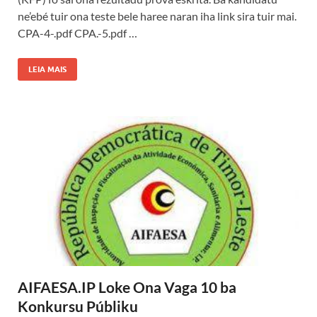
ne’ebé tuir ona teste bele haree naran iha link sira tuir mai.
CPA-4-.pdf CPA.-5.pdf …
LEIA MAIS
AIFAESA.IP Loke Ona Vaga 10 ba
Konkursu Públiku