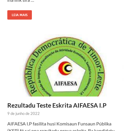
LEIA MAIS
Rezultadu Teste Eskrita AIFAESA I.P
9 de junho de 2022
AIFAESA I.P fasilita husi Komisaun Funsaun Públika
(KFP) fó sai ona rezultadu prova eskrita. Ba kandidatu