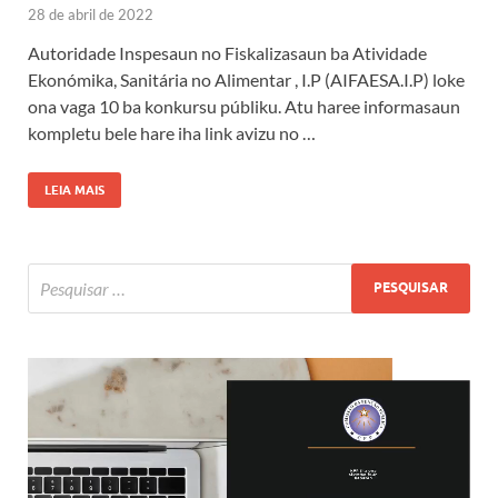
28 de abril de 2022
Autoridade Inspesaun no Fiskalizasaun ba Atividade
Ekonómika, Sanitária no Alimentar , I.P (AIFAESA.I.P) loke
ona vaga 10 ba konkursu públiku. Atu haree informasaun
kompletu bele hare iha link avizu no …
LEIA MAIS