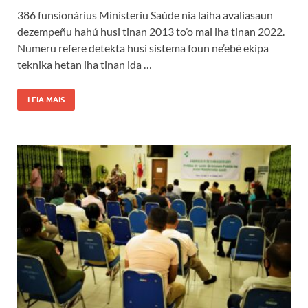
386 funsionárius Ministeriu Saúde nia laiha avaliasaun
dezempeñu hahú husi tinan 2013 to’o mai iha tinan 2022.
Numeru refere detekta husi sistema foun ne’ebé ekipa
teknika hetan iha tinan ida …
LEIA MAIS