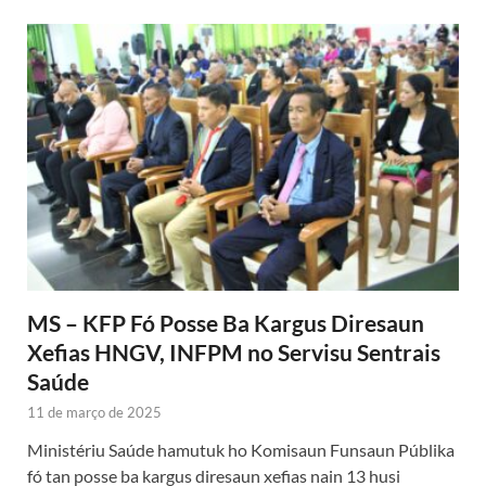
MS – KFP Fó Posse Ba Kargus Diresaun
Xefias HNGV, INFPM no Servisu Sentrais
Saúde
11 de março de 2025
Ministériu Saúde hamutuk ho Komisaun Funsaun Públika
fó tan posse ba kargus diresaun xefias nain 13 husi