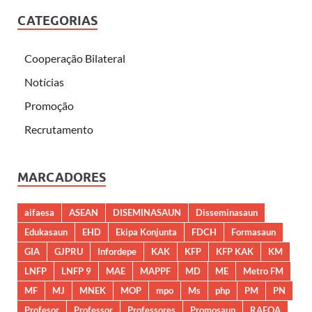
CATEGORIAS
Cooperação Bilateral
Notícias
Promoção
Recrutamento
MARCADORES
aifaesa
ASEAN
DISEMINASAUN
Disseminasaun
Edukasaun
EHD
Ekipa Konjunta
FDCH
Formasaun
GIA
GJPRU
Infordepe
KAK
KFP
KFP KAK
KM
LNFP
LNFP 9
MAE
MAPPF
MD
ME
Metro FM
MF
MJ
MNEK
MOP
mpo
Ms
php
PM
PN
Profesor
Professor
Professores
Promosaun
RAEOA