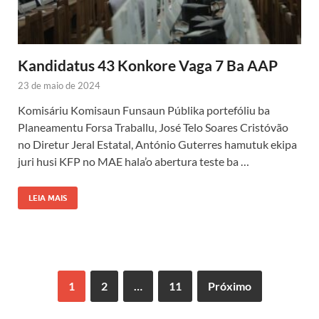
Kandidatus 43 Konkore Vaga 7 Ba AAP
23 de maio de 2024
Komisáriu Komisaun Funsaun Públika portefóliu ba
Planeamentu Forsa Traballu, José Telo Soares Cristóvão
no Diretur Jeral Estatal, António Guterres hamutuk ekipa
juri husi KFP no MAE hala’o abertura teste ba …
LEIA MAIS
1
2
…
11
Próximo