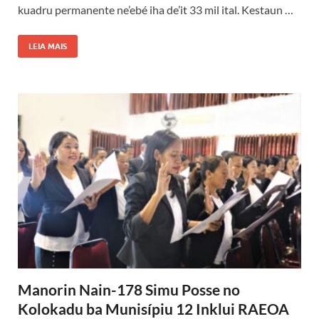
kuadru permanente ne’ebé iha de’it 33 mil ital. Kestaun …
LEIA MAIS
Manorin Nain-178 Simu Posse no
Kolokadu ba Munisípiu 12 Inklui RAEOA