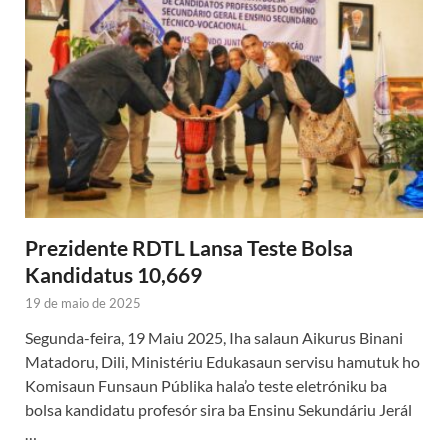
Prezidente RDTL Lansa Teste Bolsa
Kandidatus 10,669
19 de maio de 2025
Segunda-feira, 19 Maiu 2025, Iha salaun Aikurus Binani
Matadoru, Dili, Ministériu Edukasaun servisu hamutuk ho
Komisaun Funsaun Públika hala’o teste eletróniku ba
bolsa kandidatu profesór sira ba Ensinu Sekundáriu Jerál
…