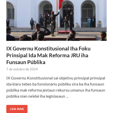
IX Governu Konstitusional Iha Foku
Prinsipal Ida Mak Reforma JRU iha
Funsaun Públika
7 de outubro de 2024
IX Governu Konstitusional sai objetivu prinsipal prinsipal
ida klaru tebes ba funsionáriu públiku sira ba iha funsaun
públika mak reforma jestaun rekursu umanus iha funsaun
públika nian ne’ebé iha legislasaun …
LEIA MAIS