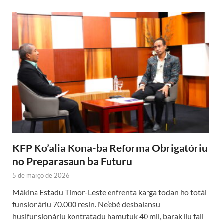
KFP Ko’alia Kona-ba Reforma Obrigatóriu
no Preparasaun ba Futuru
5 de março de 2026
Mákina Estadu Timor-Leste enfrenta karga todan ho totál
funsionáriu 70.000 resin. Ne’ebé desbalansu
husifunsionáriu kontratadu hamutuk 40 mil, barak liu fali