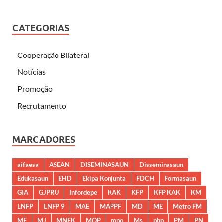
CATEGORIAS
Cooperação Bilateral
Notícias
Promoção
Recrutamento
MARCADORES
aifaesa
ASEAN
DISEMINASAUN
Disseminasaun
Edukasaun
EHD
Ekipa Konjunta
FDCH
Formasaun
GIA
GJPRU
Infordepe
KAK
KFP
KFP KAK
KM
LNFP
LNFP 9
MAE
MAPPF
MD
ME
Metro FM
MF
MJ
MNEK
MOP
mpo
Ms
php
PM
PN