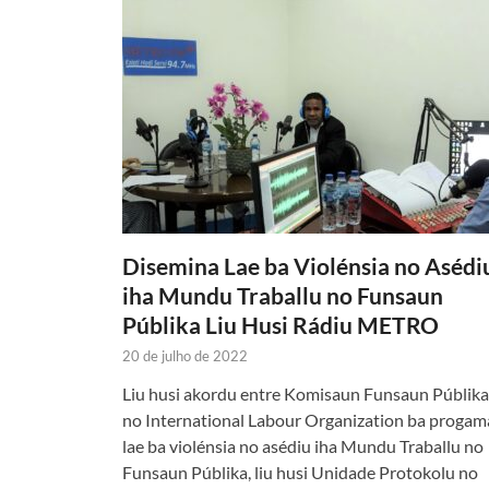
Disemina Lae ba Violénsia no Asédi
iha Mundu Traballu no Funsaun
Públika Liu Husi Rádiu METRO
20 de julho de 2022
Liu husi akordu entre Komisaun Funsaun Públika
no International Labour Organization ba progam
lae ba violénsia no asédiu iha Mundu Traballu no
Funsaun Públika, liu husi Unidade Protokolu no