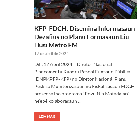
KFP-FDCH: Disemina Informasaun
Dezafius no Planu Formasaun Liu
Husi Metro FM
17 de abril de 2024
Dili, 17 Abril 2024 – Diretór Nasional
Planeamentu Kuadru Pesoal Funsaun Públika
(DNPKPFP-KFP) no Diretór Nasionál Planu
Peskiza Monitorizasaun no Fiskalizasaun FDCH
prezensa iha programa “Povu Nia Matadalan”
ne’ebé kolaborasaun …
LEIA MAIS