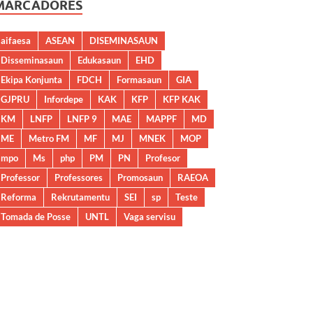
MARCADORES
aifaesa
ASEAN
DISEMINASAUN
Disseminasaun
Edukasaun
EHD
Ekipa Konjunta
FDCH
Formasaun
GIA
GJPRU
Infordepe
KAK
KFP
KFP KAK
KM
LNFP
LNFP 9
MAE
MAPPF
MD
ME
Metro FM
MF
MJ
MNEK
MOP
mpo
Ms
php
PM
PN
Profesor
Professor
Professores
Promosaun
RAEOA
Reforma
Rekrutamentu
SEI
sp
Teste
Tomada de Posse
UNTL
Vaga servisu