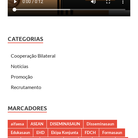
CATEGORIAS
Cooperação Bilateral
Notícias
Promoção
Recrutamento
MARCADORES
aifaesa
ASEAN
DISEMINASAUN
Disseminasaun
Edukasaun
EHD
Ekipa Konjunta
FDCH
Formasaun