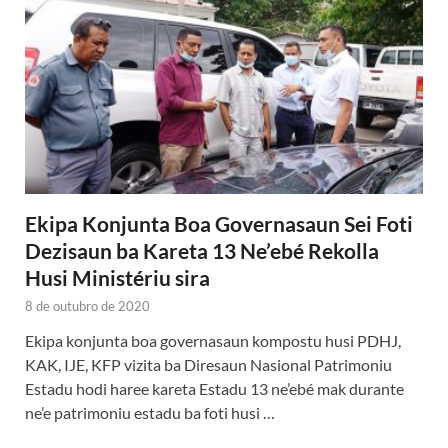
Ekipa Konjunta Boa Governasaun Sei Foti
Dezisaun ba Kareta 13 Ne’ebé Rekolla
Husi Ministériu sira
8 de outubro de 2020
Ekipa konjunta boa governasaun kompostu husi PDHJ,
KAK, IJE, KFP vizita ba Diresaun Nasional Patrimoniu
Estadu hodi haree kareta Estadu 13 ne’ebé mak durante
ne’e patrimoniu estadu ba foti husi …