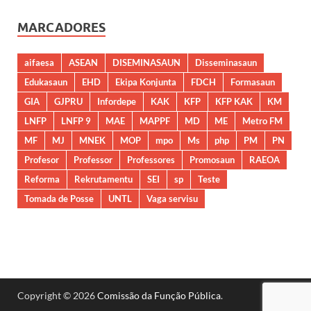
MARCADORES
aifaesa
ASEAN
DISEMINASAUN
Disseminasaun
Edukasaun
EHD
Ekipa Konjunta
FDCH
Formasaun
GIA
GJPRU
Infordepe
KAK
KFP
KFP KAK
KM
LNFP
LNFP 9
MAE
MAPPF
MD
ME
Metro FM
MF
MJ
MNEK
MOP
mpo
Ms
php
PM
PN
Profesor
Professor
Professores
Promosaun
RAEOA
Reforma
Rekrutamentu
SEI
sp
Teste
Tomada de Posse
UNTL
Vaga servisu
Copyright © 2026
Comissão da Função Pública
.