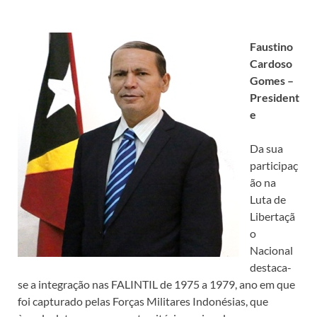
Faustino
Cardoso
Gomes –
President
e
Da sua
participaç
ão na
Luta de
Libertaçã
o
Nacional
destaca-
se a integração nas FALINTIL de 1975 a 1979, ano em que
foi capturado pelas Forças Militares Indonésias, que