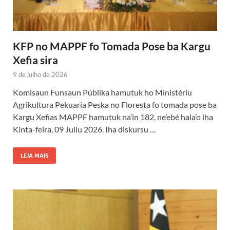
KFP no MAPPF fo Tomada Pose ba Kargu
Xefia sira
9 de julho de 2026
Komisaun Funsaun Públika hamutuk ho Ministériu
Agrikultura Pekuaria Peska no Floresta fo tomada pose ba
Kargu Xefias MAPPF hamutuk na’in 182, ne’ebé hala’o iha
Kinta-feira, 09 Jullu 2026. Iha diskursu …
LEIA MAIS