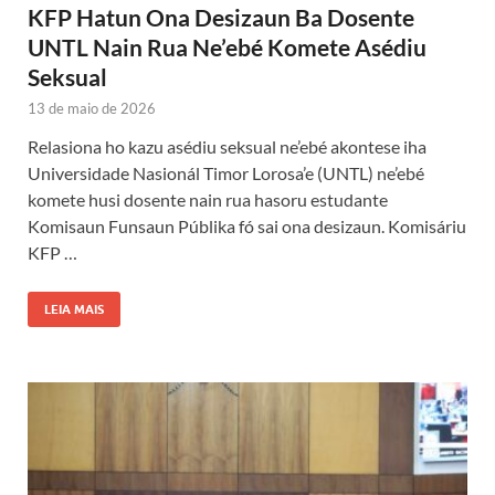
KFP Hatun Ona Desizaun Ba Dosente
UNTL Nain Rua Ne’ebé Komete Asédiu
Seksual
13 de maio de 2026
Relasiona ho kazu asédiu seksual ne’ebé akontese iha
Universidade Nasionál Timor Lorosa’e (UNTL) ne’ebé
komete husi dosente nain rua hasoru estudante
Komisaun Funsaun Públika fó sai ona desizaun. Komisáriu
KFP …
LEIA MAIS