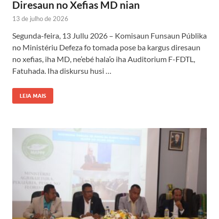
Diresaun no Xefias MD nian
13 de julho de 2026
Segunda-feira, 13 Jullu 2026 – Komisaun Funsaun Públika
no Ministériu Defeza fo tomada pose ba kargus diresaun
no xefias, iha MD, ne’ebé hala’o iha Auditorium F-FDTL,
Fatuhada. Iha diskursu husi …
LEIA MAIS