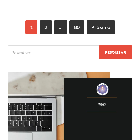
1
2
…
80
Próximo