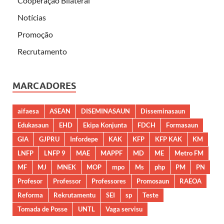
Cooperação Bilateral
Notícias
Promoção
Recrutamento
MARCADORES
aifaesa
ASEAN
DISEMINASAUN
Disseminasaun
Edukasaun
EHD
Ekipa Konjunta
FDCH
Formasaun
GIA
GJPRU
Infordepe
KAK
KFP
KFP KAK
KM
LNFP
LNFP 9
MAE
MAPPF
MD
ME
Metro FM
MF
MJ
MNEK
MOP
mpo
Ms
php
PM
PN
Profesor
Professor
Professores
Promosaun
RAEOA
Reforma
Rekrutamentu
SEI
sp
Teste
Tomada de Posse
UNTL
Vaga servisu