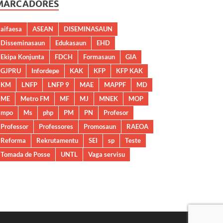
MARCADORES
aifaesa
ASEAN
DISEMINASAUN
Disseminasaun
Edukasaun
EHD
Ekipa Konjunta
FDCH
Formasaun
GIA
GJPRU
Infordepe
KAK
KFP
KFP KAK
KM
LNFP
LNFP 9
MAE
MAPPF
MD
ME
Metro FM
MF
MJ
MNEK
MOP
mpo
Ms
php
PM
PN
Profesor
Professor
Professores
Promosaun
RAEOA
Reforma
Rekrutamentu
SEI
sp
Teste
Tomada de Posse
UNTL
Vaga servisu