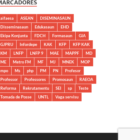
MARCADORES
aifaesa
ASEAN
DISEMINASAUN
Disseminasaun
Edukasaun
EHD
Ekipa Konjunta
FDCH
Formasaun
GIA
GJPRU
Infordepe
KAK
KFP
KFP KAK
KM
LNFP
LNFP 9
MAE
MAPPF
MD
ME
Metro FM
MF
MJ
MNEK
MOP
mpo
Ms
php
PM
PN
Profesor
Professor
Professores
Promosaun
RAEOA
Reforma
Rekrutamentu
SEI
sp
Teste
Tomada de Posse
UNTL
Vaga servisu