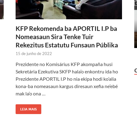
KFP Rekomenda ba APORTIL I.P ba
Nomeasaun Sira Tenke Tuir
Rekezitus Estatutu Funsaun Públika
15 de junho de 2022
Prezidente no Komisárius KFP akompaña husi
Sekretária Ezekutiva SKFP hala’o enkontru ida ho
Prezidente APORTIL I.P ho nia ekipa hodi ko’alia
kona-ba nomeasaun kargus diresaun xefia ne’ebé
mak la’o ona …
LEIA MAIS