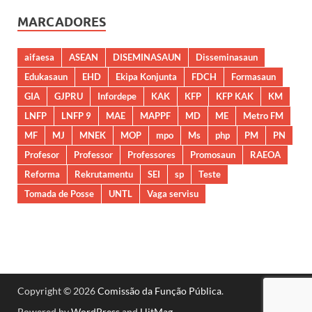
MARCADORES
aifaesa
ASEAN
DISEMINASAUN
Disseminasaun
Edukasaun
EHD
Ekipa Konjunta
FDCH
Formasaun
GIA
GJPRU
Infordepe
KAK
KFP
KFP KAK
KM
LNFP
LNFP 9
MAE
MAPPF
MD
ME
Metro FM
MF
MJ
MNEK
MOP
mpo
Ms
php
PM
PN
Profesor
Professor
Professores
Promosaun
RAEOA
Reforma
Rekrutamentu
SEI
sp
Teste
Tomada de Posse
UNTL
Vaga servisu
Copyright © 2026
Comissão da Função Pública
.
Powered by
WordPress
and
HitMag
.