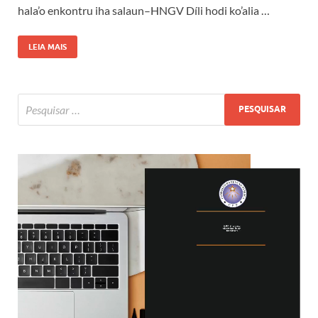
hala’o enkontru iha salaun–HNGV Díli hodi ko’alia …
LEIA MAIS