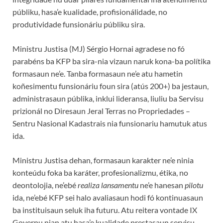
públiku, hasa’e kualidade, profisionálidade, no
produtividade funsionáriu públiku sira.
Ministru Justisa (MJ) Sérgio Hornai agradese no fó
parabéns ba KFP ba sira-nia vizaun naruk kona-ba polítika
formasaun ne’e. Tanba formasaun ne’e atu hametin
koñesimentu funsionáriu foun sira (atús 200+) ba jestaun,
administrasaun públika, inklui lideransa, liuliu ba Servisu
prizionál no Diresaun Jeral Terras no Propriedades –
Sentru Nasional Kadastrais nia funsionariu hamutuk atus
ida.
Ministru Justisa dehan, formasaun karakter ne’e ninia
konteúdu foka ba karáter, profesionalizmu, étika, no
deontolojia, ne’ebé
realiza lansamentu
ne’e hanesan
pilotu
ida, ne’ebé KFP sei halo avaliasaun hodi fó kontinuasaun
ba instituisaun seluk iha futuru. Atu reitera vontade IX
Governu nian atu hasa’e kualidade prestasaun servisu