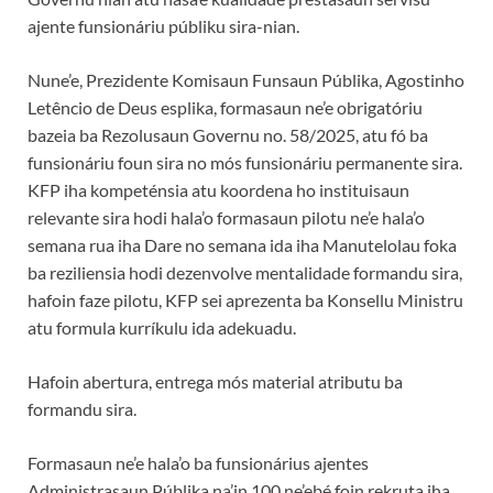
ajente funsionáriu públiku sira-nian.
Nune’e, Prezidente Komisaun Funsaun Públika, Agostinho
Letêncio de Deus esplika, formasaun ne’e obrigatóriu
bazeia ba Rezolusaun Governu no. 58/2025, atu fó ba
funsionáriu foun sira no mós funsionáriu permanente sira.
KFP iha kompeténsia atu koordena ho instituisaun
relevante sira hodi hala’o formasaun pilotu ne’e hala’o
semana rua iha Dare no semana ida iha Manutelolau foka
ba reziliensia hodi dezenvolve mentalidade formandu sira,
hafoin faze pilotu, KFP sei aprezenta ba Konsellu Ministru
atu formula kurríkulu ida adekuadu.
Hafoin abertura, entrega mós material atributu ba
formandu sira.
Formasaun ne’e hala’o ba funsionárius ajentes
Administrasaun Públika na’in 100 ne’ebé foin rekruta iha