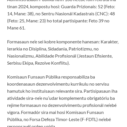
tinan 2024, kompostu hosi: Guarda Prizionais: 52 (Feto:
14, Mane: 38), no Sentru Nasionál Kadastrais (CNC): 48
(Feto: 25, Mane: 23) ho total partisipante: Feto 39 no
Mane 61.
Formasaun ne’e sei kobre komponente hanesan: Karakter,
Ierarkia no Disiplina, Sidadania, Patriotizmu, no
Nasionalizmu, Abilidade Profisionál (Jestaun Efisiente,
Serbisu Ekipa, Rezolve Konflitu).
Komisaun Funsaun Públika responsabiliza ba
koordenasaun dezenvolvimentu kurríkulu no servisu
hamutuk ho instituisaun relevante sira. Partisipasaun iha
atividade sira-ne’e nu’udar komplementu obrigatóriu ba
rejime formasaun no dezenvolvimentu profisionál ne’ebé
vigora. Formadór sira mai hosi Komisaun Funsaun
Públika, no Forsa Defeza Timor-Leste (F-FDTL) ne’ebé
responsavél orden unida.