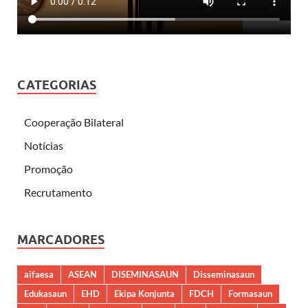
CATEGORIAS
Cooperação Bilateral
Notícias
Promoção
Recrutamento
MARCADORES
aifaesa
ASEAN
DISEMINASAUN
Disseminasaun
Edukasaun
EHD
Ekipa Konjunta
FDCH
Formasaun