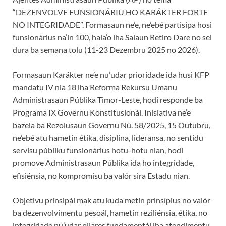
“DEZENVOLVE FUNSIONÁRIU HO KARÁKTER FORTE
NO INTEGRIDADE”. Formasaun ne’e, ne’ebé partisipa hosi
funsionárius na’in 100, hala’o iha Salaun Retiro Dare no sei
dura ba semana tolu (11-23 Dezembru 2025 no 2026).
Formasaun Karákter ne’e nu’udar prioridade ida husi KFP
mandatu IV nia 18 iha Reforma Rekursu Umanu
Administrasaun Públika Timor-Leste, hodi responde ba
Programa IX Governu Konstitusionál. Inisiativa ne’e
bazeia ba Rezolusaun Governu Nú. 58/2025, 15 Outubru,
ne’ebé atu hametin étika, disiplina, lideransa, no sentidu
servisu públiku funsionárius hotu-hotu nian, hodi
promove Administrasaun Públika ida ho integridade,
efisiénsia, no kompromisu ba valór sira Estadu nian.
Objetivu prinsipál mak atu kuda metin prinsípius no valór
ba dezenvolvimentu pesoál, hametin reziliénsia, étika, no
integridade nu’udar pilares fundamentál iha atendimentu