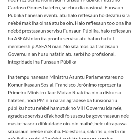
Cardoso Gomes hateten, selebra dia nasionál Funsaun
Públika hanesan eventu atu halo reflesaun ho dezafiu sira
ne’ebé mak iha oinsá atu ba oin. Halo reflesaun to’o ona iha
ne’ebé prestasaun servisu Funsaun Públika, halo reflesaun
ba ASEAN nian ita prontu servisu atu hatan ba full
membership ASEAN nian. No sita mós ba tranzisaun
Governu nian husu nafatin atu serbí ho profisional,
integridade iha Funsaun Públika
Iha tempu hanesan Ministru Asuntu Parlamentares no
Komunikasaun Sosial, Francisco Jerónimo reprezenta
Primeiru Ministru Taur Matan Ruak iha ninia diskursu
hateten, hodi PM nia naran agradese ba funsionáriu
públiku hotu ne’ebé hamutuk ho VIII Governu ida ne’e,
agradese servisu di’ak hodi fo susesu ba governasaun ne’e
maske hasoru difikuldade oin-oin maibé, bele ultrapassa
situasaun ne’ebé mak iha. Ho esforsu, sakrifisiu, serbí rai
ne’e liuliu covid-19 ne’ebé mak ita konsege rezolve,