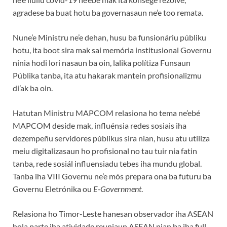
agradese ba buat hotu ba governasaun ne’e too remata.
Nune’e Ministru ne’e dehan, husu ba funsionáriu públiku
hotu, ita boot sira mak sai memória institusional Governu
ninia hodi lori nasaun ba oin, lalika polítiza Funsaun
Públika tanba, ita atu hakarak mantein profisionalizmu
di’ak ba oin.
Hatutan Ministru MAPCOM relasiona ho tema ne’ebé
MAPCOM deside mak, influénsia redes sosiais iha
dezempeñu servidores públikus sira nian, husu atu utiliza
meiu digitalizasaun ho profisional no tau tuir nia fatin
tanba, rede sosiál influensiadu tebes iha mundu global.
Tanba iha VIII Governu ne’e mós prepara ona ba futuru ba
Governu Eletrónika ou
E-Government
.
Relasiona ho Timor-Leste hanesan observador iha ASEAN
hola parte iha atividade reuniaun ASEAN nian ba iha full