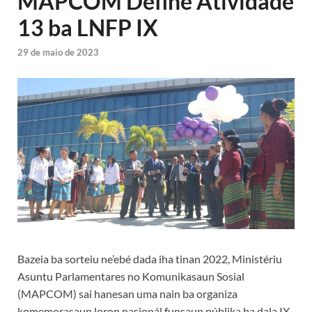
MAPCOM Define Atividade
13 ba LNFP IX
29 de maio de 2023
Bazeia ba sorteiu ne’ebé dada iha tinan 2022, Ministériu
Asuntu Parlamentares no Komunikasaun Sosial
(MAPCOM) sai hanesan uma nain ba organiza
komemorasaun loron nasionál funsaun públika ba dala IX