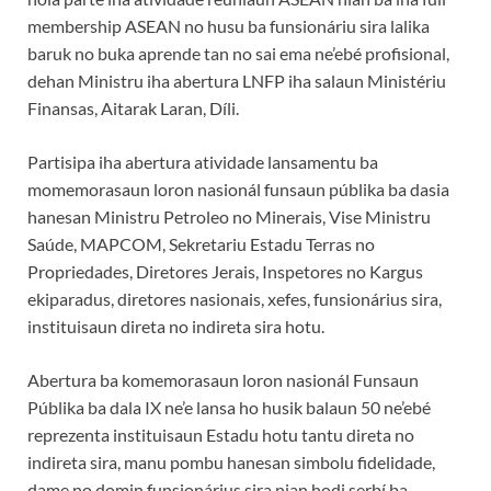
membership ASEAN no husu ba funsionáriu sira lalika
baruk no buka aprende tan no sai ema ne’ebé profisional,
dehan Ministru iha abertura LNFP iha salaun Ministériu
Finansas, Aitarak Laran, Díli.
Partisipa iha abertura atividade lansamentu ba
momemorasaun loron nasionál funsaun públika ba dasia
hanesan Ministru Petroleo no Minerais, Vise Ministru
Saúde, MAPCOM, Sekretariu Estadu Terras no
Propriedades, Diretores Jerais, Inspetores no Kargus
ekiparadus, diretores nasionais, xefes, funsionárius sira,
instituisaun direta no indireta sira hotu.
Abertura ba komemorasaun loron nasionál Funsaun
Públika ba dala IX ne’e lansa ho husik balaun 50 ne’ebé
reprezenta instituisaun Estadu hotu tantu direta no
indireta sira, manu pombu hanesan simbolu fidelidade,
dame no domin funsionárius sira nian hodi serbí ba