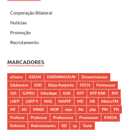
Cooperação Bilateral
Notícias
Promoção
Recrutamento
MARCADORES
aifaesa
ASEAN
DISEMINASAUN
Disseminasaun
Edukasaun
EHD
Ekipa Konjunta
FDCH
Formasaun
GIA
GJPRU
Infordepe
KAK
KFP
KFP KAK
KM
LNFP
LNFP 9
MAE
MAPPF
MD
ME
Metro FM
MF
MJ
MNEK
MOP
mpo
Ms
php
PM
PN
Profesor
Professor
Professores
Promosaun
RAEOA
Reforma
Rekrutamentu
SEI
sp
Teste