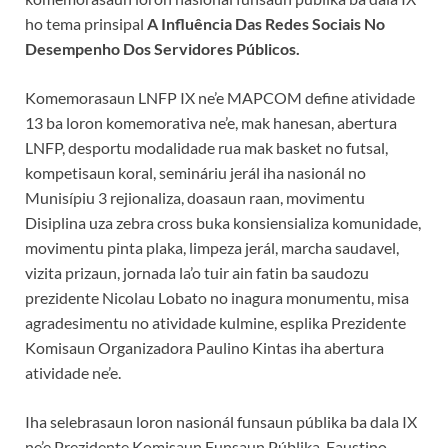
ho tema prinsipal
A Influência Das Redes Sociais No
Desempenho Dos Servidores Públicos.
Komemorasaun LNFP IX ne’e MAPCOM define atividade
13 ba loron komemorativa ne’e, mak hanesan, abertura
LNFP, desportu modalidade rua mak basket no futsal,
kompetisaun koral, semináriu jerál iha nasionál no
Munisípiu 3 rejionaliza, doasaun raan, movimentu
Disiplina uza zebra cross buka konsiensializa komunidade,
movimentu pinta plaka, limpeza jerál, marcha saudavel,
vizita prizaun, jornada la’o tuir ain fatin ba saudozu
prezidente Nicolau Lobato no inagura monumentu, misa
agradesimentu no atividade kulmine, esplika Prezidente
Komisaun Organizadora Paulino Kintas iha abertura
atividade ne’e.
Iha selebrasaun loron nasionál funsaun públika ba dala IX
ne’e Prezidente Komisaun Funsaun Públika, Faustino