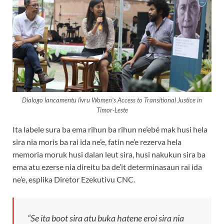
Dialogo lancamentu livru Women’s Access to Transitional Justice in
Timor-Leste
Ita labele sura ba ema rihun ba rihun ne’ebé mak husi hela
sira nia moris ba rai ida ne’e, fatin ne’e rezerva hela
memoria moruk husi dalan leut sira, husi nakukun sira ba
ema atu ezerse nia direitu ba de’it determinasaun rai ida
ne’e, esplika Diretor Ezekutivu CNC.
“Se ita boot sira atu buka hatene eroi sira nia