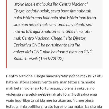
istória labele mai buka iha Centro Nacional
Chega, ba fatin seluk, se ita boot sira hakarak
buka istória ema bainbain nian istória inan feton
sira nian ne’ebé mak sai vítima ba violentu sira
ne’e no to’o agora nafatin sai vítima ninia fatin
mak Centro Nacional Chega!” sita Diretor
Ezekutivu CNC ba partisipante sira iha
aniversáriu CNC nian ba tinan 5 nian iha CNC
Balide horseik (15/07/2022).
Centro Nacional Chega hanesan fatin ne’ebé mak buka atu
hatene istória sobrevivente sira, inan feton sira ne’ebé
mak hetan violensia torturasaun, violensia seksual no
violensia sira seluk ne’ebé mak atu fó an hodi salva ema
wain hodi liberta rai ida ne’e ba ukun an. Nune’e oinsá
Estadu ninia polítika sira atu hare no tau matan ba sira nia