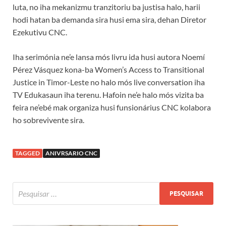
luta, no iha mekanizmu tranzitoriu ba justisa halo, harii
hodi hatan ba demanda sira husi ema sira, dehan Diretor
Ezekutivu CNC.
Iha serimónia ne’e lansa mós livru ida husi autora Noemí
Pérez Vásquez kona-ba Women’s Access to Transitional
Justice in Timor-Leste no halo mós live conversation iha
TV Edukasaun iha terenu. Hafoin ne’e halo mós vizita ba
feira ne’ebé mak organiza husi funsionárius CNC kolabora
ho sobrevivente sira.
TAGGED
ANIVRSARIO CNC