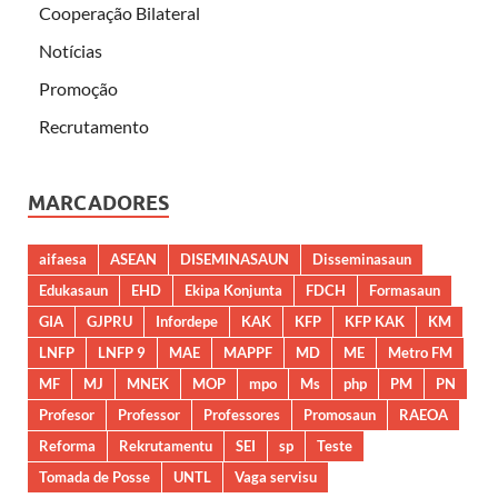
Cooperação Bilateral
Notícias
Promoção
Recrutamento
MARCADORES
aifaesa
ASEAN
DISEMINASAUN
Disseminasaun
Edukasaun
EHD
Ekipa Konjunta
FDCH
Formasaun
GIA
GJPRU
Infordepe
KAK
KFP
KFP KAK
KM
LNFP
LNFP 9
MAE
MAPPF
MD
ME
Metro FM
MF
MJ
MNEK
MOP
mpo
Ms
php
PM
PN
Profesor
Professor
Professores
Promosaun
RAEOA
Reforma
Rekrutamentu
SEI
sp
Teste
Tomada de Posse
UNTL
Vaga servisu