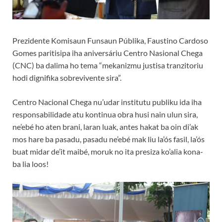
Prezidente Komisaun Funsaun Públika, Faustino Cardoso
Gomes paritisipa iha aniversáriu Centro Nasional Chega
(CNC) ba dalima ho tema “mekanizmu justisa tranzitoriu
hodi dignifika sobrevivente sira”.
Centro Nacional Chega nu’udar institutu publiku ida iha
responsabilidade atu kontinua obra husi nain ulun sira,
ne’ebé ho aten brani, laran luak, antes hakat ba oin di’ak
mos hare ba pasadu, pasadu ne’ebé mak liu la’ós fasil, la’ós
buat midar de’it maibé, moruk no ita presiza ko’alia kona-
ba lia loos!