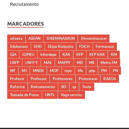
Recrutamento
MARCADORES
aifaesa
ASEAN
DISEMINASAUN
Disseminasaun
Edukasaun
EHD
Ekipa Konjunta
FDCH
Formasaun
GIA
GJPRU
Infordepe
KAK
KFP
KFP KAK
KM
LNFP
LNFP 9
MAE
MAPPF
MD
ME
Metro FM
MF
MJ
MNEK
MOP
mpo
Ms
php
PM
PN
Profesor
Professor
Professores
Promosaun
RAEOA
Reforma
Rekrutamentu
SEI
sp
Teste
Tomada de Posse
UNTL
Vaga servisu