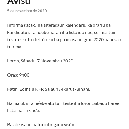
Avisu
5 de novembro de 2020
Informa katak, iha alterasaun kalendáriu ka orariu ba
kandidatu sira ne’ebé naran iha lista ida ne’e, sei mai tuir
teste eskritu eletróniku ba promosaun grau 2020 hanesan
tuir mai;
Loron, Sábadu, 7 Novembru 2020
Oras: 9h00
Fatin: Edifisiu KFP, Salaun Aikurus-Binani.
Ba maluk sira ne’ebé atu tuir teste iha loron Sábadu haree
lista iha link ne’e.
Ba atensaun hato’o obrigadu wa’in.