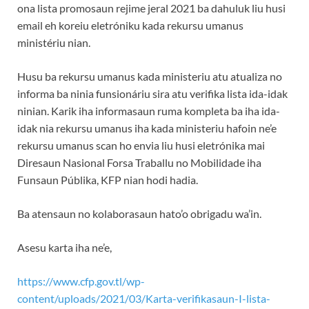
ona lista promosaun rejime jeral 2021 ba dahuluk liu husi
email eh koreiu eletróniku kada rekursu umanus
ministériu nian.
Husu ba rekursu umanus kada ministeriu atu atualiza no
informa ba ninia funsionáriu sira atu verifika lista ida-idak
ninian. Karik iha informasaun ruma kompleta ba iha ida-
idak nia rekursu umanus iha kada ministeriu hafoin ne’e
rekursu umanus scan ho envia liu husi eletrónika mai
Diresaun Nasional Forsa Traballu no Mobilidade iha
Funsaun Públika, KFP nian hodi hadia.
Ba atensaun no kolaborasaun hato’o obrigadu wa’in.
Asesu karta iha ne’e,
https://www.cfp.gov.tl/wp-
content/uploads/2021/03/Karta-verifikasaun-I-lista-