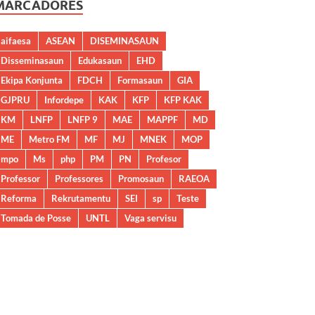
MARCADORES
aifaesa
ASEAN
DISEMINASAUN
Disseminasaun
Edukasaun
EHD
Ekipa Konjunta
FDCH
Formasaun
GIA
GJPRU
Infordepe
KAK
KFP
KFP KAK
KM
LNFP
LNFP 9
MAE
MAPPF
MD
ME
Metro FM
MF
MJ
MNEK
MOP
mpo
Ms
php
PM
PN
Profesor
Professor
Professores
Promosaun
RAEOA
Reforma
Rekrutamentu
SEI
sp
Teste
Tomada de Posse
UNTL
Vaga servisu