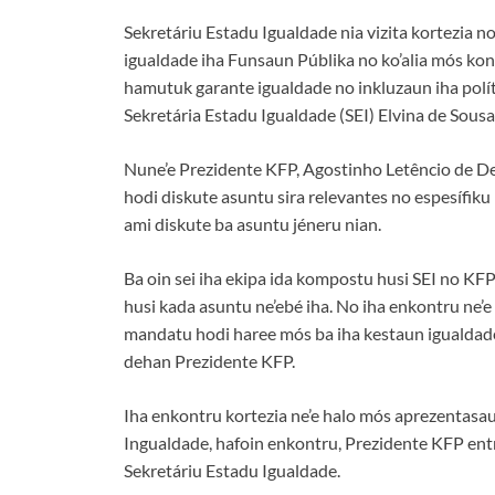
Sekretáriu Estadu Igualdade nia vizita kortezia
igualdade iha Funsaun Públika no ko’alia mós kon
hamutuk garante igualdade no inkluzaun iha polít
Sekretária Estadu Igualdade (SEI) Elvina de Sous
Nune’e Prezidente KFP, Agostinho Letêncio de De
hodi diskute asuntu sira relevantes no espesífiku b
ami diskute ba asuntu jéneru nian.
Ba oin sei iha ekipa ida kompostu husi SEI no KF
husi kada asuntu ne’ebé iha. No iha enkontru ne
mandatu hodi haree mós ba iha kestaun igualdade j
dehan Prezidente KFP.
Iha enkontru kortezia ne’e halo mós aprezentas
Ingualdade, hafoin enkontru, Prezidente KFP ent
Sekretáriu Estadu Igualdade.