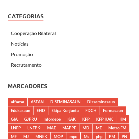
CATEGORIAS
Cooperação Bilateral
Notícias
Promoção
Recrutamento
MARCADORES
aifaesa
ASEAN
DISEMINASAUN
Disseminasaun
Edukasaun
EHD
Ekipa Konjunta
FDCH
Formasaun
GIA
GJPRU
Infordepe
KAK
KFP
KFP KAK
KM
LNFP
LNFP 9
MAE
MAPPF
MD
ME
Metro FM
MF
MJ
MNEK
MOP
mpo
Ms
php
PM
PN