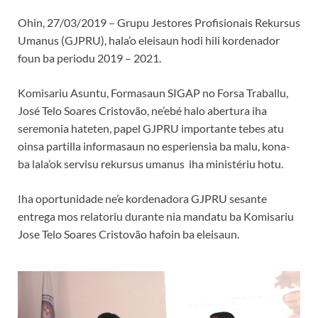
Ohin, 27/03/2019 – Grupu Jestores Profisionais Rekursus
Umanus (GJPRU), hala’o eleisaun hodi hili kordenador
foun ba periodu 2019 – 2021.
Komisariu Asuntu, Formasaun SIGAP no Forsa Traballu,
José Telo Soares Cristovão, ne’ebé halo abertura iha
seremonia hateten, papel GJPRU importante tebes atu
oinsa partilla informasaun no esperiensia ba malu, kona-
ba lala’ok servisu rekursus umanus iha ministériu hotu.
Iha oportunidade ne’e kordenadora GJPRU sesante
entrega mos relatoriu durante nia mandatu ba Komisariu
Jose Telo Soares Cristovão hafoin ba eleisaun.