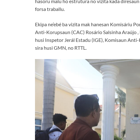
hasoru malu ho estrutura no vizita kada diresaun
forsa traballu.
Ekipa ne’ebé ba vizita mak hanesan Komisáriu Po
Anti-Korupsaun (CAC) Rosário Salsinha Araújo , 
husi Inspetor Jerál Estadu (IGE), Komisaun Anti
sira husi GMN, no RTTL.