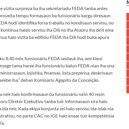
e vizita surpreza ba iha sekretariadu FEDA tanba antes
aproveita tempu formasaun ba funsionáriu kargu diresaun
FEDA hodi identifika forsa traballu no kondisaun servisu, no
ontinua hala’o servisu iha Dili no iha Ataúru iha de’it ema
inua halo vizita ba edifísiu FEDA iha Díli hodi buka apura
tuku 8:40 mós funsionáriu FEDA seidauk iha, ami kleur
nsege tama haree iha funsionáriu balun FEDA nian iha ona
istrasaun, lojístika, finansas, lista prezensa, deskrisaun
a ne’ebé iha,” dehan Komisáriu Agapito da Conceição.
a ne’e halo konfirmasaun ba funsionáriu na’in 40 resin
asoru Diretór Ezekutivu tanba tuir informasaun sira halo
 ida ne’e. Kada ekipa konjunta sei halo servisu ida-idak nia
strativu, no parte CAC no IGE halo knaar tuir kompeténsia
’a.