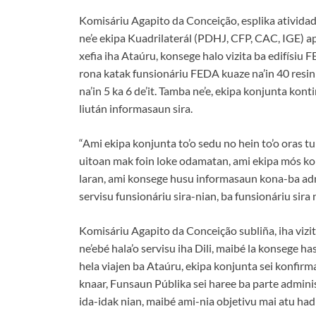
Komisáriu Agapito da Conceição, esplika atividad
ne’e ekipa Kuadrilaterál (PDHJ, CFP, CAC, IGE) 
xefia iha Ataúru, konsege halo vizita ba edifísiu 
rona katak funsionáriu FEDA kuaze na’in 40 resin k
na’in 5 ka 6 de’it. Tamba ne’e, ekipa konjunta kont
liután informasaun sira.
“Ami ekipa konjunta to’o sedu no hein to’o oras 
uitoan mak foin loke odamatan, ami ekipa mós ko
laran, ami konsege husu informasaun kona-ba admin
servisu funsionáriu sira-nian, ba funsionáriu sir
Komisáriu Agapito da Conceição subliña, iha vizit
ne’ebé hala’o servisu iha Dili, maibé la konsege h
hela viajen ba Ataúru, ekipa konjunta sei konfirma
knaar, Funsaun Públika sei haree ba parte admini
ida-idak nian, maibé ami-nia objetivu mai atu hadi