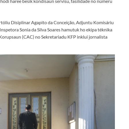
 hodi haree besik kondisaun servisu, fasilidade no númeru
rtóliu Disiplinar Agapito da Conceição, Adjuntu Komisáriu
Inspetora Sonia da Silva Soares hamutuk ho ekipa téknika
-Korupsaun (CAC) no Sekretariadu KFP inklui jornalista