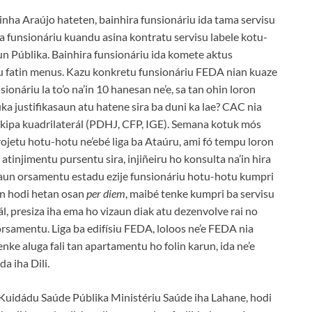
nha Araújo hateten, bainhira funsionáriu ida tama servisu
a funsionáriu kuandu asina kontratu servisu labele kotu-
un Públika. Bainhira funsionáriu ida komete aktus
visu fatin menus. Kazu konkretu funsionáriu FEDA nian kuaze
nsionáriu la to’o na’in 10 hanesan ne’e, sa tan ohin loron
ka justifikasaun atu hatene sira ba duni ka lae? CAC nia
 ekipa kuadrilaterál (PDHJ, CFP, IGE). Semana kotuk mós
ojetu hotu-hotu ne’ebé liga ba Ataúru, ami fó tempu loron
 atinjimentu pursentu sira, injiñeiru ho konsulta na’in hira
asaun orsamentu estadu ezije funsionáriu hotu-hotu kumpri
ajen hodi hetan osan
per diem
, maibé tenke kumpri ba servisu
, presiza iha ema ho vizaun diak atu dezenvolve rai no
orsamentu. Liga ba edifísiu FEDA, loloos ne’e FEDA nia
tenke aluga fali tan apartamentu ho folin karun, ida ne’e
da iha Dili.
 Kuidádu Saúde Públika Ministériu Saúde iha Lahane, hodi