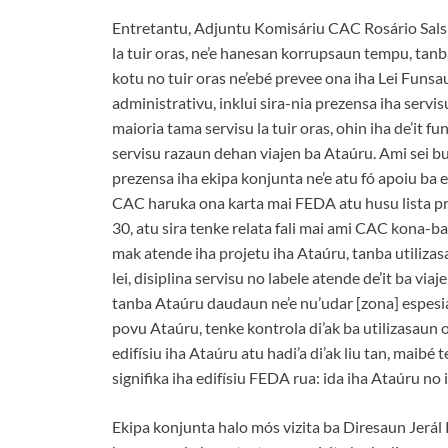
Entretantu, Adjuntu Komisáriu CAC Rosário Salsi
la tuir oras, ne’e hanesan korrupsaun tempu, tanb
kotu no tuir oras ne’ebé prevee ona iha Lei Funsa
administrativu, inklui sira-nia prezensa iha ser
maioria tama servisu la tuir oras, ohin iha de’it fu
servisu razaun dehan viajen ba Ataúru. Ami sei bu
prezensa iha ekipa konjunta ne’e atu fó apoiu ba
CAC haruka ona karta mai FEDA atu husu lista pr
30, atu sira tenke relata fali mai ami CAC kona-ba
mak atende iha projetu iha Ataúru, tanba utiliz
lei, disiplina servisu no labele atende de’it ba vi
tanba Ataúru daudaun ne’e nu’udar [zona] espesiál
povu Ataúru, tenke kontrola di’ak ba utilizasaun 
edifísiu iha Ataúru atu hadi’a di’ak liu tan, maibé 
signifika iha edifísiu FEDA rua: ida iha Ataúru no i
Ekipa konjunta halo mós vizita ba Diresaun Jerál