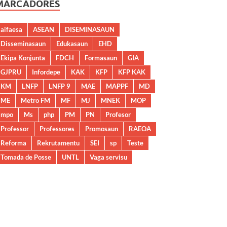
MARCADORES
aifaesa
ASEAN
DISEMINASAUN
Disseminasaun
Edukasaun
EHD
Ekipa Konjunta
FDCH
Formasaun
GIA
GJPRU
Infordepe
KAK
KFP
KFP KAK
KM
LNFP
LNFP 9
MAE
MAPPF
MD
ME
Metro FM
MF
MJ
MNEK
MOP
mpo
Ms
php
PM
PN
Profesor
Professor
Professores
Promosaun
RAEOA
Reforma
Rekrutamentu
SEI
sp
Teste
Tomada de Posse
UNTL
Vaga servisu