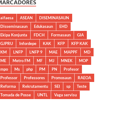
MARCADORES
aifaesa
ASEAN
DISEMINASAUN
Disseminasaun
Edukasaun
EHD
Ekipa Konjunta
FDCH
Formasaun
GIA
GJPRU
Infordepe
KAK
KFP
KFP KAK
KM
LNFP
LNFP 9
MAE
MAPPF
MD
ME
Metro FM
MF
MJ
MNEK
MOP
mpo
Ms
php
PM
PN
Profesor
Professor
Professores
Promosaun
RAEOA
Reforma
Rekrutamentu
SEI
sp
Teste
Tomada de Posse
UNTL
Vaga servisu