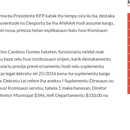
ma ba Presidente KFP katak iha tempu sira liu ba, destaka
n Juventude no Desportu ba iha ANAAA hodi assume kargu,
 oin nusa, presiza hetan esplikasaun balu husi Komisaun
tino Cardoso Gomes hateten, funsionáriu ne’ebé mak
u baze selu husi instituisaun oríjem, karik destakamentu
fisíariu presija prevé orsamentu hodi selu suplementu
aze legal dekretu-lei 25/2016 kona-ba suplementu kargu
ka. Dekretu Lei refere iha aneksu I Suplementu Diresaun ou
husi Komisaun servisu, tabela 1 maka hanesan, Diretor
 Diretor Munisipal $346, Xefi Departamentu $310.00 no