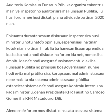
Auditoria Komisaun Funsaun Públika organiza enkontru
iha nivel inspetor no auditor sira iha Funsaun Públika, liu
husi forum ne’e husi diskuti planu atividade ba tinan 2020
nian.
Enkuantu durante sesaun diskusaun inspetor sira husi
ministériu hotu hato’o opiniaun, esperensias iha tinan
kotuk nian no tinan hirak liu ba hanesan lisaun aprendida
ida ba ita hotu hodi diskute iha forum ida ne’e, nomos iha
âmbitu ida ne’e hodi asegura funsionamentu diak iha
Funsaun Públika no prinsipiu boa governasaun, nune’e
hodi evita mal prátika sira, korupsaun, mal administrasaun
nebe mak ita nia sistema administrasaun públika
estabelese sistema ne’e hodi asegura kontrolu internu ba
kada ministeriu, dehan Prezidente KFP, Faustino Cardoso
Gomes iha KFP, Matadouro, Dili.
Alende ne’e forum mos diskuti oinsa atu asegura sistema