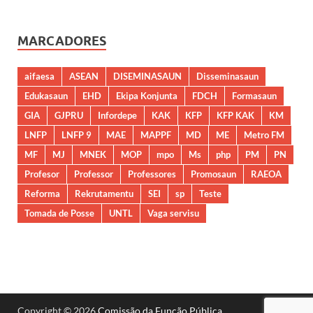
MARCADORES
aifaesa
ASEAN
DISEMINASAUN
Disseminasaun
Edukasaun
EHD
Ekipa Konjunta
FDCH
Formasaun
GIA
GJPRU
Infordepe
KAK
KFP
KFP KAK
KM
LNFP
LNFP 9
MAE
MAPPF
MD
ME
Metro FM
MF
MJ
MNEK
MOP
mpo
Ms
php
PM
PN
Profesor
Professor
Professores
Promosaun
RAEOA
Reforma
Rekrutamentu
SEI
sp
Teste
Tomada de Posse
UNTL
Vaga servisu
Copyright © 2026
Comissão da Função Pública
.