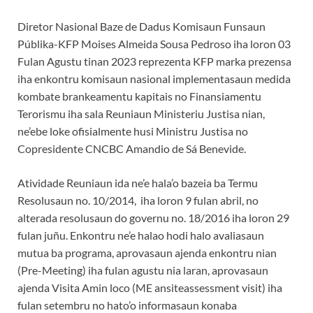
Diretor Nasional Baze de Dadus Komisaun Funsaun
Públika-KFP Moises Almeida Sousa Pedroso iha loron 03
Fulan Agustu tinan 2023 reprezenta KFP marka prezensa
iha enkontru komisaun nasional implementasaun medida
kombate brankeamentu kapitais no Finansiamentu
Terorismu iha sala Reuniaun Ministeriu Justisa nian,
ne’ebe loke ofisialmente husi Ministru Justisa no
Copresidente CNCBC Amandio de Sá Benevide.
Atividade Reuniaun ida ne’e hala’o bazeia ba Termu
Resolusaun no. 10/2014, iha loron 9 fulan abril, no
alterada resolusaun do governu no. 18/2016 iha loron 29
fulan juñu. Enkontru ne’e halao hodi halo avaliasaun
mutua ba programa, aprovasaun ajenda enkontru nian
(Pre-Meeting) iha fulan agustu nia laran, aprovasaun
ajenda Visita Amin loco (ME ansiteassessment visit) iha
fulan setembru no hato’o informasaun konaba