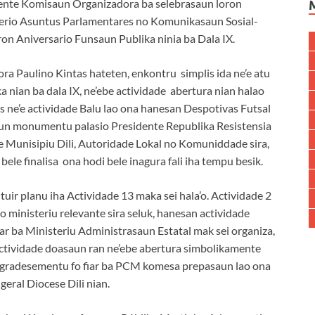
idente Komisaun Organizadora ba selebrasaun loron
sterio Asuntus Parlamentares no Komunikasaun Sosial-
 Aniversario Funsaun Publika ninia ba Dala IX.
a Paulino Kintas hateten, enkontru simplis ida ne’e atu
 nian ba dala IX, ne’ebe actividade abertura nian halao
ras ne’e actividade Balu lao ona hanesan Despotivas Futsal
aun monumentu palasio Presidente Republika Resistensia
e Munisipiu Dili, Autoridade Lokal no Komuniddade sira,
ele finalisa ona hodi bele inagura fali iha tempu besik.
uir planu iha Actividade 13 maka sei hala’o. Actividade 2
o ministeriu relevante sira seluk, hanesan actividade
r ba Ministeriu Administrasaun Estatal mak sei organiza,
tividade doasaun ran ne’ebe abertura simbolikamente
a agradesementu fo fiar ba PCM komesa prepasaun lao ona
geral Diocese Dili nian.