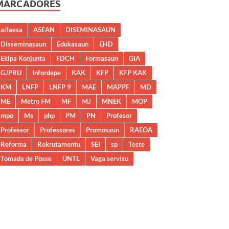
MARCADORES
aifaesa
ASEAN
DISEMINASAUN
Disseminasaun
Edukasaun
EHD
Ekipa Konjunta
FDCH
Formasaun
GIA
GJPRU
Infordepe
KAK
KFP
KFP KAK
KM
LNFP
LNFP 9
MAE
MAPPF
MD
ME
Metro FM
MF
MJ
MNEK
MOP
mpo
Ms
php
PM
PN
Profesor
Professor
Professores
Promosaun
RAEOA
Reforma
Rekrutamentu
SEI
sp
Teste
Tomada de Posse
UNTL
Vaga servisu