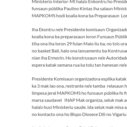
Ministerio Interior-MI hala’o Enkontru ho Pres
funsaun públika Paulino Kintas iha salaun Mini
MAPKOMS hodi koalia kona ba Preparasaun Loron
Iha Ekontru ne’e Presidente komisaun Organizador
koalia kona ba preparasaun loron Funsaun Públika
tiha ona iha loron 29 fulan Maio liu ba, no to’o o
no basket Ball, halo ona lansamentu ba Kontrus
nian iha Ermorin. Ho konstrusaun ne’e Autoridad
espera katak semana rua ka tolu tan hanesan ne’e b
Presidente Komisaun organizadora esplika katak t
ka 3 mak lao ona, restrante ne’e tamba relasaun h
limpesa jeral MAPKOMS ho funsaun públika fo fia
marsa saudavel INAP Mak organiza, seluk mak ac
hala’o husi Ministeriu saude. Ida seluk mak mis
no kontacto ona ho Bispo Diosece Dili no Vigariu 