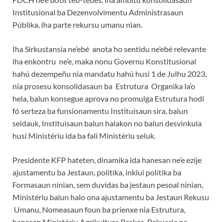
Institusional ba Dezenvolvimentu Administrasaun
Públika, iha parte rekursu umanu nian.
Iha Sirkustansia ne’ebé anota ho sentidu ne’ebé relevante
iha enkontru ne’e, maka nonu Governu Konstitusional
hahú dezempeñu nia mandatu hahú husi 1 de Julhu 2023,
nia prosesu konsolidasaun ba Estrutura Organika la’o
hela, balun konsegue aprova no promulga Estrutura hodi
fó serteza ba funsionamentu Instituisaun sira, balun
seidauk, Instituisaun balun halakon no balun desvinkula
husi Ministériu ida ba fali Ministériu seluk.
Presidente KFP hateten, dinamika ida hanesan ne’e ezije
ajustamentu ba Jestaun, polítika, inklui polítika ba
Formasaun ninian, sem duvidas ba jestaun pesoal ninian,
Ministériu balun halo ona ajustamentu ba Jestaun Rekusu
Umanu, Nomeasaun foun ba prienxe nia Estrutura,
hanesan Ministériu Agrikultura Peskas, Pekuaria no