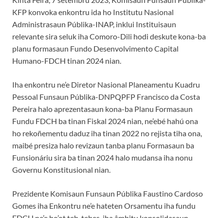
KFP konvoka enkontru ida ho Institutu Nasional
Administrasaun Públika-INAP, inklui Instituisaun
relevante sira seluk iha Comoro-Dili hodi deskute kona-ba
planu formasaun Fundo Desenvolvimento Capital
Humano-FDCH tinan 2024 nian.
Iha enkontru ne’e Diretor Nasional Planeamentu Kuadru
Pessoal Funsaun Públika-DNPQPFP Francisco da Costa
Pereira halo aprezentasaun kona-ba Planu Formasaun
Fundu FDCH ba tinan Fiskal 2024 nian, ne’ebé hahú ona
ho rekoñementu daduz iha tinan 2022 no rejista tiha ona,
maibé presiza halo revizaun tanba planu Formasaun ba
Funsionáriu sira ba tinan 2024 halo mudansa iha nonu
Governu Konstitusional nian.
Prezidente Komisaun Funsaun Públika Faustino Cardoso
Gomes iha Enkontru ne’e hateten Orsamentu iha fundu
FDCH ne’e bo’ot teb-tebes, iha âmbitu konsolidasaun