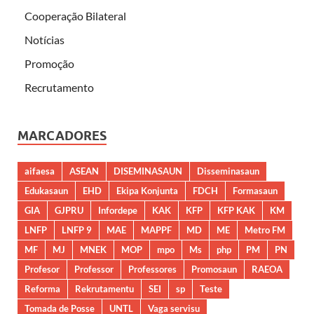
Cooperação Bilateral
Notícias
Promoção
Recrutamento
MARCADORES
aifaesa
ASEAN
DISEMINASAUN
Disseminasaun
Edukasaun
EHD
Ekipa Konjunta
FDCH
Formasaun
GIA
GJPRU
Infordepe
KAK
KFP
KFP KAK
KM
LNFP
LNFP 9
MAE
MAPPF
MD
ME
Metro FM
MF
MJ
MNEK
MOP
mpo
Ms
php
PM
PN
Profesor
Professor
Professores
Promosaun
RAEOA
Reforma
Rekrutamentu
SEI
sp
Teste
Tomada de Posse
UNTL
Vaga servisu