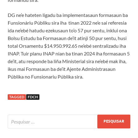
DG ne’e hateten ligadu ba implementasaun formasaun ba
Funsionáriu Públiku sira iha tinan 2022 ne’e sai referesia
ida ne’ebé hatudu ezekusaun to’o 57 pur sentu, inklui ona
Bolsu Estudu ba Formasaun de’it atinji 50 pur sentu, husi
total Orsamentu $14.950.992.65 ne’ebé sentralizadu iha
INAP. Tuir planu INAP nian ba tinan 2024 iha formasaun 5
de’it, atu responde ba liña Ministerial sira ne’ebé mak iha,
ikus mai Formasaun ba de’it Ajente Administrasaun
Públika no Funsionariu Públika sira.
TAGGED
FDCH