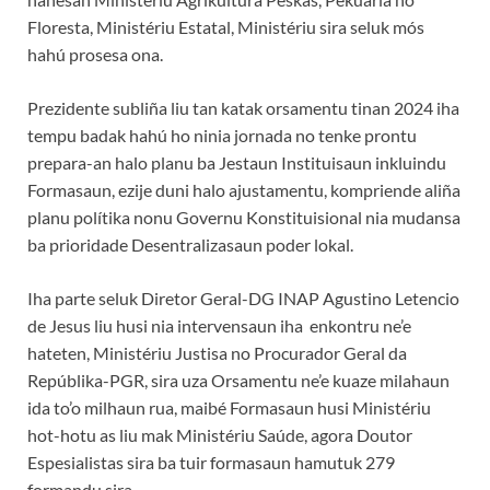
Floresta, Ministériu Estatal, Ministériu sira seluk mós
hahú prosesa ona.
Prezidente subliña liu tan katak orsamentu tinan 2024 iha
tempu badak hahú ho ninia jornada no tenke prontu
prepara-an halo planu ba Jestaun Instituisaun inkluindu
Formasaun, ezije duni halo ajustamentu, kompriende aliña
planu polítika nonu Governu Konstituisional nia mudansa
ba prioridade Desentralizasaun poder lokal.
Iha parte seluk Diretor Geral-DG INAP Agustino Letencio
de Jesus liu husi nia intervensaun iha enkontru ne’e
hateten, Ministériu Justisa no Procurador Geral da
Repúblika-PGR, sira uza Orsamentu ne’e kuaze milahaun
ida to’o milhaun rua, maibé Formasaun husi Ministériu
hot-hotu as liu mak Ministériu Saúde, agora Doutor
Espesialistas sira ba tuir formasaun hamutuk 279
formandu sira.