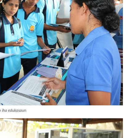
o iha edukasau
n