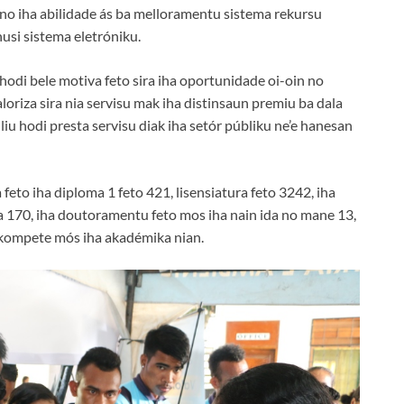
e no iha abilidade ás ba melloramentu sistema rekursu
usi sistema eletróniku.
odi bele motiva feto sira iha oportunidade oi-oin no
aloriza sira nia servisu mak iha distinsaun premiu ba dala
u hodi presta servisu diak iha setór públiku ne’e hanesan
 feto iha diploma 1 feto 421, lisensiatura feto 3242, iha
a 170, iha doutoramentu feto mos iha nain ida no mane 13,
i kompete mós iha akadémika nian.