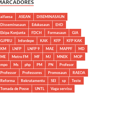
MARCADORES
aifaesa
ASEAN
DISEMINASAUN
Disseminasaun
Edukasaun
EHD
Ekipa Konjunta
FDCH
Formasaun
GIA
GJPRU
Infordepe
KAK
KFP
KFP KAK
KM
LNFP
LNFP 9
MAE
MAPPF
MD
ME
Metro FM
MF
MJ
MNEK
MOP
mpo
Ms
php
PM
PN
Profesor
Professor
Professores
Promosaun
RAEOA
Reforma
Rekrutamentu
SEI
sp
Teste
Tomada de Posse
UNTL
Vaga servisu