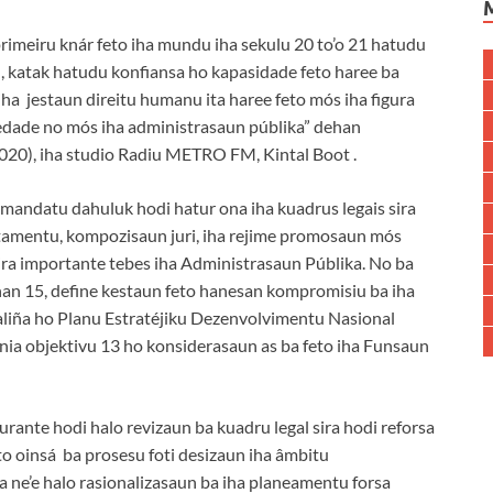
 primeiru knár feto iha mundu iha sekulu 20 to’o 21 hatudu
vil, katak hatudu konfiansa ho kapasidade feto haree ba
 iha jestaun direitu humanu ita haree feto mós iha figura
iedade no mós iha administrasaun públika” dehan
020), iha studio Radiu METRO FM, Kintal Boot .
mandatu dahuluk hodi hatur ona iha kuadrus legais sira
rutamentu, kompozisaun juri, iha rejime promosaun mós
eira importante tebes iha Administrasaun Públika. No ba
nan 15, define kestaun feto hanesan kompromisiu ba iha
aliña ho Planu Estratéjiku Dezenvolvimentu Nasional
nia objektivu 13 ho konsiderasaun as ba feto iha Funsaun
ante hodi halo revizaun ba kuadru legal sira hodi reforsa
eto oinsá ba prosesu foti desizaun iha âmbitu
a ne’e halo rasionalizasaun ba iha planeamentu forsa