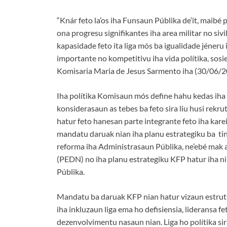
“Knár feto la’os iha Funsaun Públika de’it, maibé
ona progresu signifikantes iha area militar no si
kapasidade feto ita liga mós ba igualidade jéneru
importante no kompetitivu iha vida polítika, sos
Komisaria Maria de Jesus Sarmento iha (30/06/2
Iha polítika Komisaun mós define hahu kedas iha 
konsiderasaun as tebes ba feto sira liu husi rek
hatur feto hanesan parte integrante feto iha kar
mandatu daruak nian iha planu estrategiku ba ti
reforma iha Administrasaun Públika, ne’ebé mak 
(PEDN) no iha planu estrategiku KFP hatur iha ni
Públika.
Mandatu ba daruak KFP nian hatur vizaun estrutur
iha inkluzaun liga ema ho defisiensia, lideransa f
dezenvolvimentu nasaun nian. Liga ho polítika sir