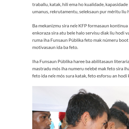
traballu, katak, hili ema ho kualidade, kapasidad
umanus, rekrutamentu, seleksaun pur méritu liu h
Ba mekanizmu sira ne’e KFP formasaun kontinua h
enkoraza sira atu bele halo servisu diak liu hodi v
ruma iha Funsaun Públika feto mak númeru boot li
motivasaun ida ba feto.
Iha Funsaun Públika haree ba abilitasaun literaria
mastradu mós iha numeru ne’ebé mak feto sira ih
feto ida ne’e mós sura katak, feto esforsu an hod