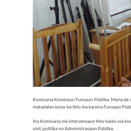
Komisaria Komisaun Funsaun Públika, Maria de J
matadalan kona-ba feto iha kareira Funsaun Públ
Iha Komisaria nia intervensaun feto hala’o nia kna
sivil, polítika no Administrasaun Públika.