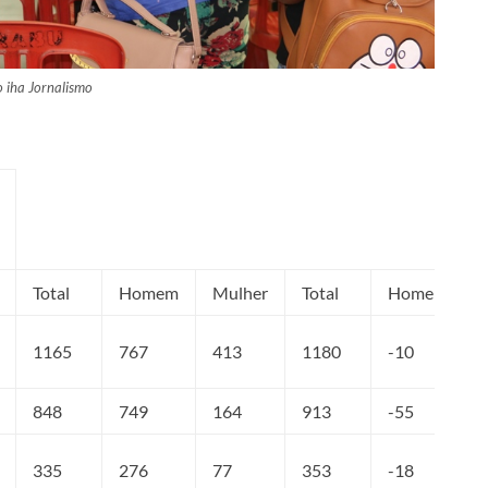
o iha Jornalismo
Total
Homem
Mulher
Total
Homem
1165
767
413
1180
-10
848
749
164
913
-55
335
276
77
353
-18