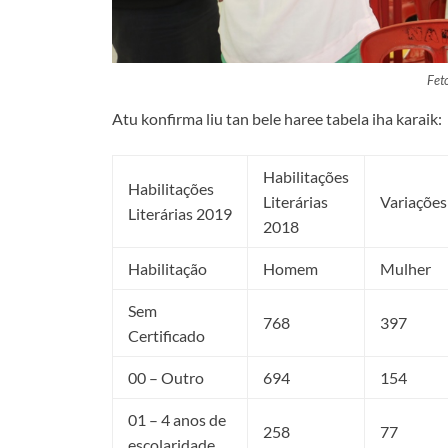
Fet
Atu konfirma liu tan bele haree tabela iha karaik:
Habilitações
Habilitações
Literárias
Variações
Literárias 2019
2018
Habilitação
Homem
Mulher
Sem
768
397
Certificado
00 – Outro
694
154
01 – 4 anos de
258
77
escolaridade