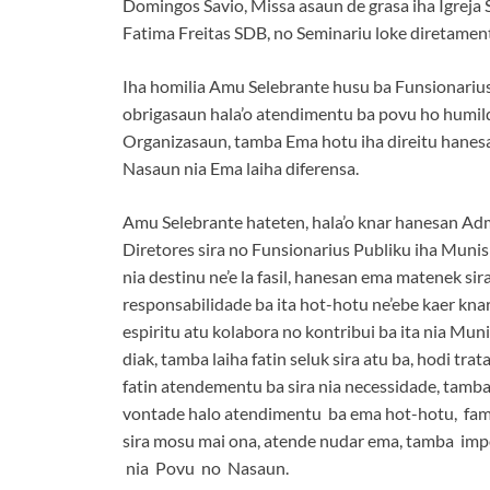
Domingos Savio, Missa asaun de grasa iha Igreja 
Fatima Freitas SDB, no Seminariu loke diretame
Iha homilia Amu Selebrante husu ba Funsionarius
obrigasaun hala’o atendimentu ba povu ho humild
Organizasaun, tamba Ema hotu iha direitu hanesa
Nasaun nia Ema laiha diferensa.
Amu Selebrante hateten, hala’o knar hanesan Ad
Diretores sira no Funsionarius Publiku iha Mun
nia destinu ne’e la fasil, hanesan ema matenek sir
responsabilidade ba ita hot-hotu ne’ebe kaer knar
espiritu atu kolabora no kontribui ba ita nia Mun
diak, tamba laiha fatin seluk sira atu ba, hodi tra
fatin atendementu ba sira nia necessidade, tamba
vontade halo atendimentu ba ema hot-hotu, familia
sira mosu mai ona, atende nudar ema, tamba impo
nia Povu no Nasaun.