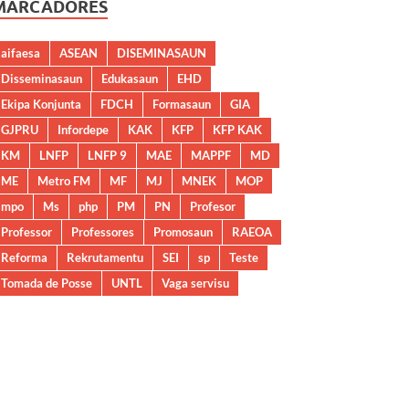
MARCADORES
aifaesa
ASEAN
DISEMINASAUN
Disseminasaun
Edukasaun
EHD
Ekipa Konjunta
FDCH
Formasaun
GIA
GJPRU
Infordepe
KAK
KFP
KFP KAK
KM
LNFP
LNFP 9
MAE
MAPPF
MD
ME
Metro FM
MF
MJ
MNEK
MOP
mpo
Ms
php
PM
PN
Profesor
Professor
Professores
Promosaun
RAEOA
Reforma
Rekrutamentu
SEI
sp
Teste
Tomada de Posse
UNTL
Vaga servisu