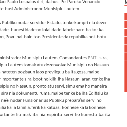
Sao Paulo Lospalos dirijida husi Pe. Paroku Venancio
nte husi Administrador Munisipiu Lautem.
 Publiku nudar servidor Estadu, tenke kumpri nia dever
ade, hunestidade no loialidade labele hare ba kor ka
n, Povu bai-bain to’o Presidente da republika hot-hotu
ministrador Munisipiu Lautem, Comandantes PNTL sira,
isipiu Lautem tomak atu dezenvolve Munisipiu no Nasaun
a hateten pozisaun laos previlegiu ba ita goza, maibe
 importante sira, boot no kiik iha Nasaun laran, tenke iha
isipiu no Nasaun, pronto atu servi, simu ema ho maneira
ta sira nia dokumentu ruma, maibe tenke ba iha Edifisiu ka
 ne’e, nudar Funsionarius Publiku prepara’an servi ho
 ka la familia, ferik ka katuas, konhese ka la konhese,
rtante liu mak ita nia espiritu servi ho hunestu ba ita