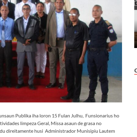
unsaun Publika iha loron 15 Fulan Julhu, Funsionarius ho
ktividades limpeza Geral, Missa asaun de grasa no
eradu direitamente husi Administrador Munisipiu Lautem