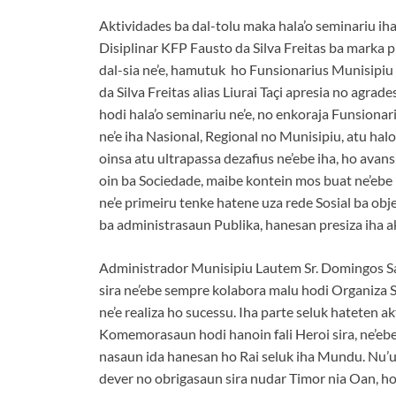
Aktividades ba dal-tolu maka hala’o seminariu i
Disiplinar KFP Fausto da Silva Freitas ba marka
dal-sia ne’e, hamutuk ho Funsionarius Munisipiu
da Silva Freitas alias Liurai Taçi apresia no agrade
hodi hala’o seminariu ne’e, no enkoraja Funsiona
ne’e iha Nasional, Regional no Munisipiu, atu halo
oinsa atu ultrapassa dezafius ne’ebe iha, ho avan
oin ba Sociedade, maibe kontein mos buat ne’eb
ne’e primeiru tenke hatene uza rede Sosial ba obj
ba administrasaun Publika, hanesan presiza iha 
Administrador Munisipiu Lautem Sr. Domingos Sav
sira ne’ebe sempre kolabora malu hodi Organiza
ne’e realiza ho sucessu. Iha parte seluk hateten a
Komemorasaun hodi hanoin fali Heroi sira, ne’ebe
nasaun ida hanesan ho Rai seluk iha Mundu. Nu’u
dever no obrigasaun sira nudar Timor nia Oan, hod