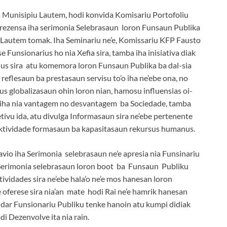
ha Munisipiu Lautem, hodi konvida Komisariu Portofoliu
 prezensa iha serimonia Selebrasaun loron Funsaun Publika
 Lautem tomak. Iha Seminariu ne’e, Komissariu KFP Fausto
se Funsionarius ho nia Xefia sira, tamba iha inisiativa diak
rius sira atu komemora loron Funsaun Publika ba dal-sia
 reflesaun ba prestasaun servisu to’o iha ne’ebe ona, no
sus globalizasaun ohin loron nian, hamosu influensias oi-
e iha nia vantagem no desvantagem ba Sociedade, tamba
etivu ida, atu divulga Informasaun sira ne’ebe pertenente
aktividade formasaun ba kapasitasaun rekursus humanus.
io iha Serimonia selebrasaun ne’e apresia nia Funsinariu
 Serimonia selebrasaun loron boot ba Funsaun Publiku
ktividades sira ne’ebe hala’o ne’e mos hanesan loron
 oferese sira nia’an mate hodi Rai ne’e hamrik hanesan
dar Funsionariu Publiku tenke hanoin atu kumpi didiak
i Dezenvolve ita nia rain.