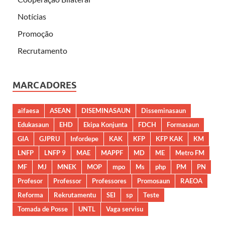
Notícias
Promoção
Recrutamento
MARCADORES
aifaesa
ASEAN
DISEMINASAUN
Disseminasaun
Edukasaun
EHD
Ekipa Konjunta
FDCH
Formasaun
GIA
GJPRU
Infordepe
KAK
KFP
KFP KAK
KM
LNFP
LNFP 9
MAE
MAPPF
MD
ME
Metro FM
MF
MJ
MNEK
MOP
mpo
Ms
php
PM
PN
Profesor
Professor
Professores
Promosaun
RAEOA
Reforma
Rekrutamentu
SEI
sp
Teste
Tomada de Posse
UNTL
Vaga servisu