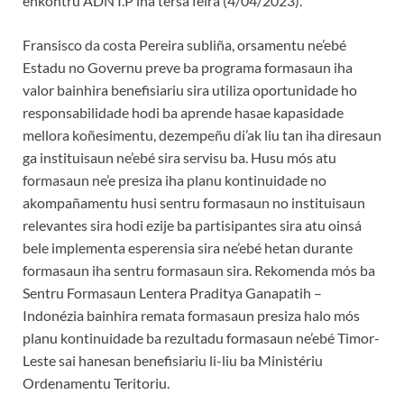
enkontru ADN I.P iha tersa feira (4/04/2023).
Fransisco da costa Pereira subliña, orsamentu ne’ebé
Estadu no Governu preve ba programa formasaun iha
valor bainhira benefisiariu sira utiliza oportunidade ho
responsabilidade hodi ba aprende hasae kapasidade
mellora koñesimentu, dezempeñu di’ak liu tan iha diresaun
ga instituisaun ne’ebé sira servisu ba. Husu mós atu
formasaun ne’e presiza iha planu kontinuidade no
akompañamentu husi sentru formasaun no instituisaun
relevantes sira hodi ezije ba partisipantes sira atu oinsá
bele implementa esperensia sira ne’ebé hetan durante
formasaun iha sentru formasaun sira. Rekomenda mós ba
Sentru Formasaun Lentera Praditya Ganapatih –
Indonézia bainhira remata formasaun presiza halo mós
planu kontinuidade ba rezultadu formasaun ne’ebé Timor-
Leste sai hanesan benefisiariu li-liu ba Ministériu
Ordenamentu Teritoriu.