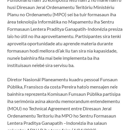
husi Diresaun Jeral Ordenamentu Teritóriu Ministériu
Planu no Ordenametu (MPO) sei ba tuir formasaun iha
área teknolojia Informátika no Mapamentu iha Sentru
Formasaun Lentera Praditya Ganapatih-Indonézia presiza
la’o ho útil no iha aproveitamentu. Partisipantes sira tenki
aproveita oportunidade atu aprende materia durante
formasaun hodi mellora di’ak liu tan sira nia kapasidade,
nune’e bainhira fila mai bele implementa ba iha
instituisaun ne’ebé sira servisu ba.
Diretor Nasionál Planeamentu kuadru pessoal Funsaun
Públika, Fransisco da costa Pereira hato’o mensajen ne’e
bainhira reprezenta Komisaun Funsaun Públika partisipa
iha serimónia asina akordu memorandum entendementu
(MOU) no Technical Agreement entre Diresaun Jeral
Ordenamentu Teritoriu iha MPO ho Sentru Formasaun
Lentera Praditya Ganapatih –Indonézia iha salaun