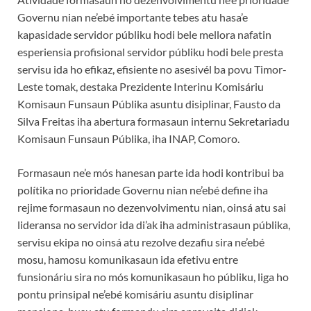
Governu nian ne’ebé importante tebes atu hasa’e
kapasidade servidor públiku hodi bele mellora nafatin
esperiensia profisional servidor públiku hodi bele presta
servisu ida ho efikaz, efisiente no asesivél ba povu Timor-
Leste tomak, destaka Prezidente Interinu Komisáriu
Komisaun Funsaun Públika asuntu disiplinar, Fausto da
Silva Freitas iha abertura formasaun internu Sekretariadu
Komisaun Funsaun Públika, iha INAP, Comoro.
Formasaun ne’e mós hanesan parte ida hodi kontribui ba
polítika no prioridade Governu nian ne’ebé define iha
rejime formasaun no dezenvolvimentu nian, oinsá atu sai
lideransa no servidor ida di’ak iha administrasaun públika,
servisu ekipa no oinsá atu rezolve dezafiu sira ne’ebé
mosu, hamosu komunikasaun ida efetivu entre
funsionáriu sira no mós komunikasaun ho públiku, liga ho
pontu prinsipal ne’ebé komisáriu asuntu disiplinar