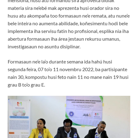
mensiona, husu atu formandu sira aproveita didiak
materia sira ne’ebé mak aprezenta husi orador sira no
husu atu akompaña too formasaun ne’e remata, atu nune’e
bele inteira no aumenta abilidade, koñesimentu hodi bele
implementa iha servisu fatin ho profisional, esplika nia iha
abertura formasaun iha área jestaun rekursu umanus,
investigasaun no asuntu disiplinar.
Formasaun ne’e la’o durante semana ida hahú husi
segunda feira, 07 to’o 11 novembru 2022, ba partisipante
nain 30, kompostu husi feto nain 11 no mane nain 19 husi
grau B to’o grau E.