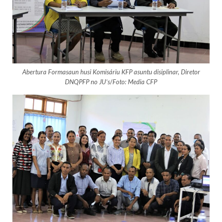
Abertura Formasaun husi Komisáriu KFP asuntu disiplinar, Diretor
DNQPFP no JU’s
/
Foto: Media CFP