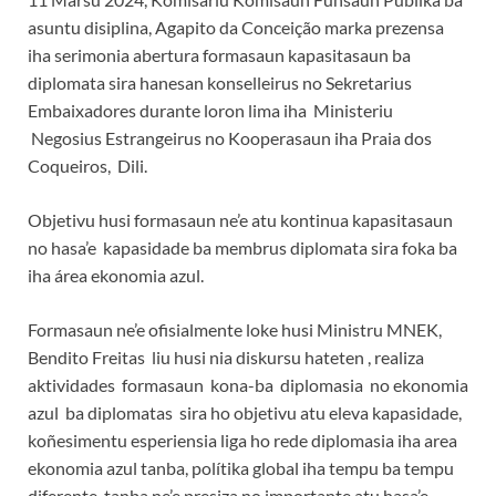
asuntu disiplina, Agapito da Conceição marka prezensa
iha serimonia abertura formasaun kapasitasaun ba
diplomata sira hanesan konselleirus no Sekretarius
Embaixadores durante loron lima iha Ministeriu
Negosius Estrangeirus no Kooperasaun iha Praia dos
Coqueiros, Dili.
Objetivu husi formasaun ne’e atu kontinua kapasitasaun
no hasa’e kapasidade ba membrus diplomata sira foka ba
iha área ekonomia azul.
Formasaun ne’e ofisialmente loke husi Ministru MNEK,
Bendito Freitas liu husi nia diskursu hateten , realiza
aktividades formasaun kona-ba diplomasia no ekonomia
azul ba diplomatas sira ho objetivu atu eleva kapasidade,
koñesimentu esperiensia liga ho rede diplomasia iha area
ekonomia azul tanba, polítika global iha tempu ba tempu
diferente, tanba ne’e presiza no importante atu hasa’e