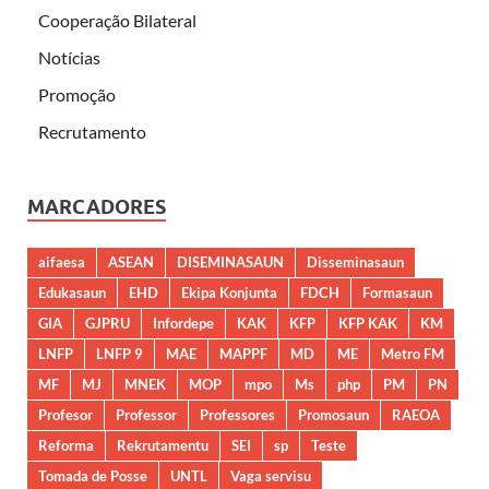
Cooperação Bilateral
Notícias
Promoção
Recrutamento
MARCADORES
aifaesa
ASEAN
DISEMINASAUN
Disseminasaun
Edukasaun
EHD
Ekipa Konjunta
FDCH
Formasaun
GIA
GJPRU
Infordepe
KAK
KFP
KFP KAK
KM
LNFP
LNFP 9
MAE
MAPPF
MD
ME
Metro FM
MF
MJ
MNEK
MOP
mpo
Ms
php
PM
PN
Profesor
Professor
Professores
Promosaun
RAEOA
Reforma
Rekrutamentu
SEI
sp
Teste
Tomada de Posse
UNTL
Vaga servisu