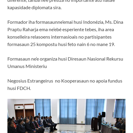
kapasidade diplomata sira.
Formador iha formasaunne’emai husi Indonézia, Ms. Dina
Praptu Raharja ema ne’ebé esperiente tebes, iha area
konselleira relasoens internasioais no partisipantes
formasaun 25 kompostu husi feto nain 6 no mane 19.
Formasaun ne’e organiza husi Diresaun Nasional Rekursu
Umanus Ministeriu
Negosius Estrangeirus no Kooperasaun no apoia fundus
husi FDCH.