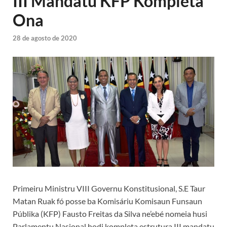
III Mandatu KFP Kompleta
Ona
28 de agosto de 2020
Primeiru Ministru VIII Governu Konstitusional, S.E Taur
Matan Ruak fó posse ba Komisáriu Komisaun Funsaun
Públika (KFP) Fausto Freitas da Silva ne’ebé nomeia husi
Parlamentu Nasional hodi kompleta estrutura III mandatu