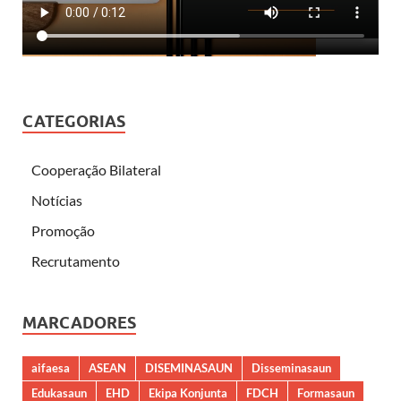
CATEGORIAS
Cooperação Bilateral
Notícias
Promoção
Recrutamento
MARCADORES
aifaesa
ASEAN
DISEMINASAUN
Disseminasaun
Edukasaun
EHD
Ekipa Konjunta
FDCH
Formasaun