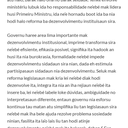
ministériu lubuk ida ho responsabilidade ne’ebé mak lidera
husi Primeiru Ministru, ida ne’e hornadu boot ida ba nia
hodi halo reforma ba dezenvolvimentu instituisaun sira.
Governu haree area lima importante mak
dezenvolvimentu institusional, imprime transforma sira
ne’ebé efisiente, efikasia posivel, signifika ita hadook an
husi ita nia burokrasia, formalidade ne’ebé impede
dezenvolvimentu sidadaun sira nian, dada eh estimula
partisipasaun sidadaun nia dezenvolvimentu. Seluk mak
reforma legislasaun mak kria lei ne’ebé diak hodi
dezenvolve ita, integra ita nia an iha rejiaun ne’ebé ita
insere ba, lei ne’ebé labele loke dúvidas, ambiguidade no
interpretasaun diferente, entaun governu nia esforsu
kontinua tau matan atu simplifika liu tan legislasaun sira
ne’ebé mak iha bele ajuda rezolve problema sosiedade
ninian, fasilita ita la’o lais liu tan hodi atinje
dezenvolvimentu ne’ebé mak ita hakarak, dehan S.Exa