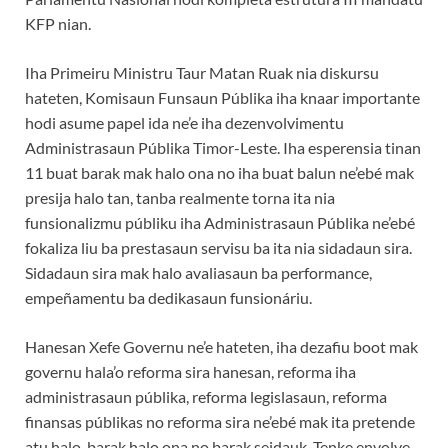
KFP nian.
Iha Primeiru Ministru Taur Matan Ruak nia diskursu
hateten, Komisaun Funsaun Públika iha knaar importante
hodi asume papel ida ne’e iha dezenvolvimentu
Administrasaun Públika Timor-Leste. Iha esperensia tinan
11 buat barak mak halo ona no iha buat balun ne’ebé mak
presija halo tan, tanba realmente torna ita nia
funsionalizmu públiku iha Administrasaun Públika ne’ebé
fokaliza liu ba prestasaun servisu ba ita nia sidadaun sira.
Sidadaun sira mak halo avaliasaun ba performance,
empeñamentu ba dedikasaun funsionáriu.
Hanesan Xefe Governu ne’e hateten, iha dezafiu boot mak
governu hala’o reforma sira hanesan, reforma iha
administrasaun públika, reforma legislasaun, reforma
finansas públikas no reforma sira ne’ebé mak ita pretende
atu halo, barak halo ona no barak seidauk. Tenke envolve