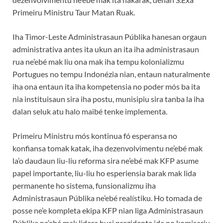
Primeiru Ministru Taur Matan Ruak.
Iha Timor-Leste Administrasaun Públika hanesan orgaun
administrativa antes ita ukun an ita iha administrasaun
rua ne’ebé mak liu ona mak iha tempu kolonializmu
Portugues no tempu Indonézia nian, entaun naturalmente
iha ona entaun ita iha kompetensia no poder mós ba ita
nia instituisaun sira iha postu, munisipiu sira tanba la iha
dalan seluk atu halo maibé tenke implementa.
Primeiru Ministru mós kontinua fó esperansa no
konfiansa tomak katak, iha dezenvolvimentu ne’ebé mak
la’o daudaun liu-liu reforma sira ne’ebé mak KFP asume
papel importante, liu-liu ho esperiensia barak mak lida
permanente ho sistema, funsionalizmu iha
Administrasaun Públika ne’ebé realístiku. Ho tomada de
posse ne’e kompleta ekipa KFP nian liga Administrasaun
Públika ne’ebé mak lidera husi prezidente ida no komisariu