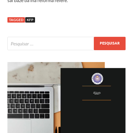
sai baze ba iha reforma refere.
TAGGED
KFP