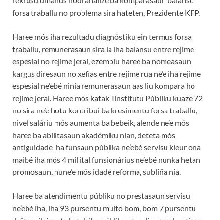
rekrusu umanus hodi análize ba komparasaun balansu
forsa traballu no problema sira hateten, Prezidente KFP.
Haree mós iha rezultadu diagnóstiku ein termus forsa
traballu, remunerasaun sira la iha balansu entre rejime
espesial no rejime jeral, ezemplu haree ba nomeasaun
kargus diresaun no xefias entre rejime rua ne’e iha rejime
espesial ne’ebé ninia remunerasaun aas liu kompara ho
rejime jeral. Haree mós katak, Iinstitutu Públiku kuaze 72
no sira ne’e hotu kontribui ba kresimentu forsa traballu,
nivel saláriu mós aumenta ba bebeik, alende ne’e mós
haree ba abilitasaun akadémiku nian, deteta mós
antiguidade iha funsaun públika ne’ebé servisu kleur ona
maibé iha mós 4 mil ital funsionárius ne’ebé nunka hetan
promosaun, nune’e mós idade reforma, subliña nia.
Haree ba atendimentu públiku no prestasaun servisu
ne’ebé iha, iha 93 pursentu muito bom, bom 7 pursentu