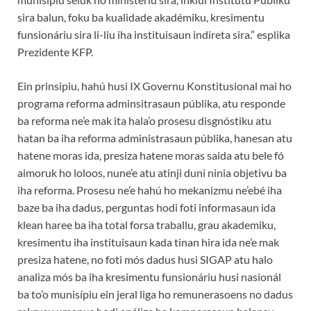
sira balun, foku ba kualidade akadémiku, kresimentu
funsionáriu sira li-liu iha instituisaun indireta sira.” esplika
Prezidente KFP.
Ein prinsipiu, hahú husi IX Governu Konstitusional mai ho
programa reforma adminsitrasaun públika, atu responde
ba reforma ne’e mak ita hala’o prosesu disgnóstiku atu
hatan ba iha reforma administrasaun públika, hanesan atu
hatene moras ida, presiza hatene moras saida atu bele fó
aimoruk ho loloos, nune’e atu atinji duni ninia objetivu ba
iha reforma. Prosesu ne’e hahú ho mekanizmu ne’ebé iha
baze ba iha dadus, perguntas hodi foti informasaun ida
klean haree ba iha total forsa traballu, grau akademiku,
kresimentu iha instituisaun kada tinan hira ida ne’e mak
presiza hatene, no foti mós dadus husi SIGAP atu halo
analiza mós ba iha kresimentu funsionáriu husi nasionál
ba to’o munisípiu ein jeral liga ho remunerasoens no dadus