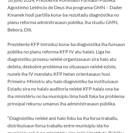
Agostinho Letêncio de Deus iha programa GMN – Dader
Kmanek hodi partilla kona-ba rezultadu diagnóstika no
planu reforma adminitrasaun públika, iha studiu GMN,
Bebora, Díli.
Prezidente KFP introduz kona-ba diagnóstika iha funsaun
públika no planu reforma KFP IV atu hala’o. Liga ho
diagnóstiku prosesu ne’ebé organizasaun sira halo atu
deteta, deskobre problema no situasaun ne’ebé eziste,
nune’e iha IV mandatu KFP hetan orientasaun husi
Primeiru-Ministru atu halo diagnóstiku ba instituisaun
Estadu sira no hala’o auditoria ne’ebé KFP hala’o ona ba
iha ministériu no ba munisípiu lima hodi foka ba problema
prinsipal rekursu umanus iha administrasaun públika.
“Diagnóstiku ne’ebé ami halo foku ba iha forsa traballu,
distribuisaun forsa traballu entre munisípiu ida ho
munisípiu seluk no ministériu sira, inklui Institutu Públiku