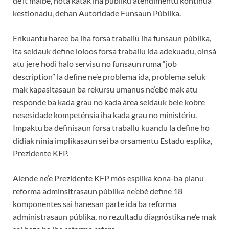
de’it maibé, nota katak iha públiku atendimentu kontinua
kestionadu, dehan Autoridade Funsaun Públika.
Enkuantu haree ba iha forsa traballu iha funsaun públika,
ita seidauk define loloos forsa traballu ida adekuadu, oinsá
atu jere hodi halo servisu no funsaun ruma “job
description” la define ne’e problema ida, problema seluk
mak kapasitasaun ba rekursu umanus ne’ebé mak atu
responde ba kada grau no kada área seidauk bele kobre
nesesidade kompeténsia iha kada grau no ministériu.
Impaktu ba definisaun forsa traballu kuandu la define ho
didiak ninia implikasaun sei ba orsamentu Estadu esplika,
Prezidente KFP.
Alende ne’e Prezidente KFP mós esplika kona-ba planu
reforma adminsitrasaun públika ne’ebé define 18
komponentes sai hanesan parte ida ba reforma
administrasaun públika, no rezultadu diagnóstika ne’e mak