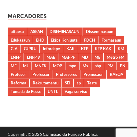
MARCADORES
aifaesa
ASEAN
DISEMINASAUN
Disseminasaun
Edukasaun
EHD
Ekipa Konjunta
FDCH
Formasaun
GIA
GJPRU
Infordepe
KAK
KFP
KFP KAK
KM
LNFP
LNFP 9
MAE
MAPPF
MD
ME
Metro FM
MF
MJ
MNEK
MOP
mpo
Ms
php
PM
PN
Profesor
Professor
Professores
Promosaun
RAEOA
Reforma
Rekrutamentu
SEI
sp
Teste
Tomada de Posse
UNTL
Vaga servisu
Copyright © 2026
Comissão da Função Pública
.