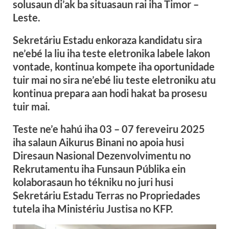
solusaun di’ak ba situasaun rai iha Timor –
Leste.
Sekretáriu Estadu enkoraza kandidatu sira
ne’ebé la liu iha teste eletronika labele lakon
vontade, kontinua kompete iha oportunidade
tuir mai no sira ne’ebé liu teste eletroniku atu
kontinua prepara aan hodi hakat ba prosesu
tuir mai.
Teste ne’e hahú iha 03 – 07 fereveiru 2025
iha salaun Aikurus Binani no apoia husi
Diresaun Nasional Dezenvolvimentu no
Rekrutamentu iha Funsaun Públika ein
kolaborasaun ho tékniku no juri husi
Sekretáriu Estadu Terras no Propriedades
tutela iha Ministériu Justisa no KFP.