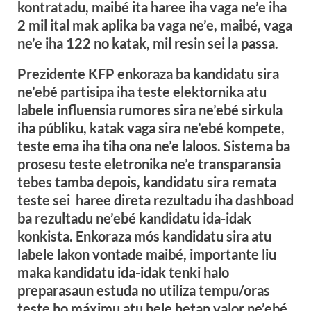
kontratadu, maibé ita haree iha vaga ne’e iha
2 mil ital mak aplika ba vaga ne’e, maibé, vaga
ne’e iha 122 no katak, mil resin sei la passa.
Prezidente KFP enkoraza ba kandidatu sira
ne’ebé partisipa iha teste elektornika atu
labele influensia rumores sira ne’ebé sirkula
iha públiku, katak vaga sira ne’ebé kompete,
teste ema iha tiha ona ne’e laloos. Sistema ba
prosesu teste eletronika ne’e transparansia
tebes tamba depois, kandidatu sira remata
teste sei haree direta rezultadu iha dashboad
ba rezultadu ne’ebé kandidatu ida-idak
konkista. Enkoraza mós kandidatu sira atu
labele lakon vontade maibé, importante liu
maka kandidatu ida-idak tenki halo
preparasaun estuda no utiliza tempu/oras
teste ho máximu atu bele hetan valor ne’ebé