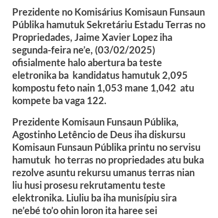
Prezidente no Komisárius Komisaun Funsaun
Públika hamutuk Sekretáriu Estadu Terras no
Propriedades, Jaime Xavier Lopez iha
segunda-feira ne’e, (03/02/2025)
ofisialmente halo abertura ba teste
eletronika ba kandidatus hamutuk 2,095
kompostu feto nain 1,053 mane 1,042 atu
kompete ba vaga 122.
Prezidente Komisaun Funsaun Públika,
Agostinho Letêncio de Deus iha diskursu
Komisaun Funsaun Públika printu no servisu
hamutuk ho terras no propriedades atu buka
rezolve asuntu rekursu umanus terras nian
liu husi prosesu rekrutamentu teste
elektronika. Liuliu ba iha munisípiu sira
ne’ebé to’o ohin loron ita haree sei