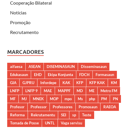
Cooperação Bilateral
Notícias
Promoção
Recrutamento
MARCADORES
aifaesa
ASEAN
DISEMINASAUN
Disseminasaun
Edukasaun
EHD
Ekipa Konjunta
FDCH
Formasaun
GIA
GJPRU
Infordepe
KAK
KFP
KFP KAK
KM
LNFP
LNFP 9
MAE
MAPPF
MD
ME
Metro FM
MF
MJ
MNEK
MOP
mpo
Ms
php
PM
PN
Profesor
Professor
Professores
Promosaun
RAEOA
Reforma
Rekrutamentu
SEI
sp
Teste
Tomada de Posse
UNTL
Vaga servisu