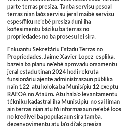
parte terras presiza. Tanba servisu pesoal
terras nian laós servisu jeral maibé servisu
espesífiku ne’ebé presiza duni iha
koñesimentu báziku ba terras no
propriedades no ba prosesu lei sira.
Enkuantu Sekretáriu Estadu Terras no
Propriedades, Jaime Xavier Lopez esplika,
bazeia ba planu ne’ebé aprovadu orsamentu
jeral estadu tinan 2024 hodi rekruta
funsionáriu ajente administrasaun públika
nain 122 atu koloka ba Munisípiu 12 exeptu
RAEOA no Ataúro. Atu hala’o levantamentu
tékniku kadastral iha Munisúpiu no sai liman
ain terras nian atu fó informasaun ne’ebé loos
no kredivel ba populasaun sira tamba,
dezenvovimentu atu la’o di’ak presiza