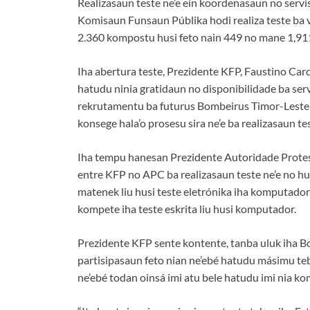
Realizasaun teste ne’e ein koordenasaun no servi
Komisaun Funsaun Públika hodi realiza teste ba 
2.360 kompostu husi feto nain 449 no mane 1,911
Iha abertura teste, Prezidente KFP, Faustino Ca
hatudu ninia gratidaun no disponibilidade ba ser
rekrutamentu ba futurus Bombeirus Timor-Leste ni
konsege hala’o prosesu sira ne’e ba realizasaun te
Iha tempu hanesan Prezidente Autoridade Protes
entre KFP no APC ba realizasaun teste ne’e no hu
matenek liu husi teste eletrónika iha komputador
kompete iha teste eskrita liu husi komputador.
Prezidente KFP sente kontente, tanba uluk iha B
partisipasaun feto nian ne’ebé hatudu másimu tebe
ne’ebé todan oinsá imi atu bele hatudu imi nia kom