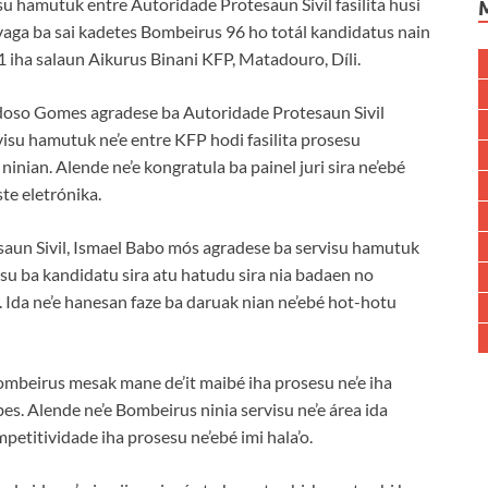
su hamutuk entre Autoridade Protesaun Sivil fasilita husi
vaga ba sai kadetes Bombeirus 96 ho totál kandidatus nain
 iha salaun Aikurus Binani KFP, Matadouro, Díli.
rdoso Gomes agradese ba Autoridade Protesaun Sivil
visu hamutuk ne’e entre KFP hodi fasilita prosesu
nian. Alende ne’e kongratula ba painel juri sira ne’ebé
ste eletrónika.
aun Sivil, Ismael Babo mós agradese ba servisu hamutuk
su ba kandidatu sira atu hatudu sira nia badaen no
. Ida ne’e hanesan faze ba daruak nian ne’ebé hot-hotu
ombeirus mesak mane de’it maibé iha prosesu ne’e iha
s. Alende ne’e Bombeirus ninia servisu ne’e área ida
petitividade iha prosesu ne’ebé imi hala’o.