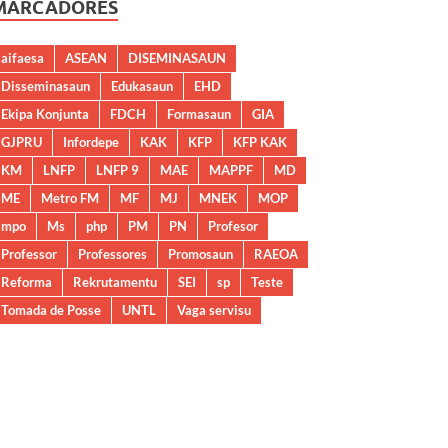
MARCADORES
aifaesa
ASEAN
DISEMINASAUN
Disseminasaun
Edukasaun
EHD
Ekipa Konjunta
FDCH
Formasaun
GIA
GJPRU
Infordepe
KAK
KFP
KFP KAK
KM
LNFP
LNFP 9
MAE
MAPPF
MD
ME
Metro FM
MF
MJ
MNEK
MOP
mpo
Ms
php
PM
PN
Profesor
Professor
Professores
Promosaun
RAEOA
Reforma
Rekrutamentu
SEI
sp
Teste
Tomada de Posse
UNTL
Vaga servisu