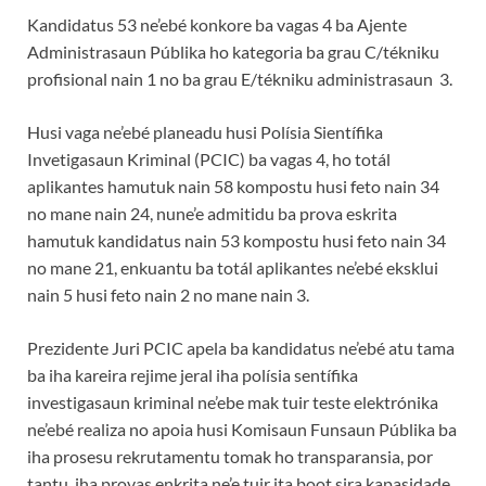
Kandidatus 53 ne’ebé konkore ba vagas 4 ba Ajente
Administrasaun Públika ho kategoria ba grau C/tékniku
profisional nain 1 no ba grau E/tékniku administrasaun 3.
Husi vaga ne’ebé planeadu husi Polísia Sientífika
Invetigasaun Kriminal (PCIC) ba vagas 4, ho totál
aplikantes hamutuk nain 58 kompostu husi feto nain 34
no mane nain 24, nune’e admitidu ba prova eskrita
hamutuk kandidatus nain 53 kompostu husi feto nain 34
no mane 21, enkuantu ba totál aplikantes ne’ebé eksklui
nain 5 husi feto nain 2 no mane nain 3.
Prezidente Juri PCIC apela ba kandidatus ne’ebé atu tama
ba iha kareira rejime jeral iha polísia sentífika
investigasaun kriminal ne’ebe mak tuir teste elektrónika
ne’ebé realiza no apoia husi Komisaun Funsaun Públika ba
iha prosesu rekrutamentu tomak ho transparansia, por
tantu, iha provas enkrita ne’e tuir ita boot sira kapasidade,