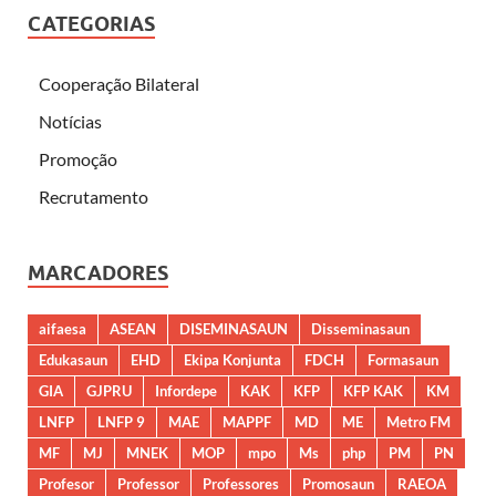
CATEGORIAS
Cooperação Bilateral
Notícias
Promoção
Recrutamento
MARCADORES
aifaesa
ASEAN
DISEMINASAUN
Disseminasaun
Edukasaun
EHD
Ekipa Konjunta
FDCH
Formasaun
GIA
GJPRU
Infordepe
KAK
KFP
KFP KAK
KM
LNFP
LNFP 9
MAE
MAPPF
MD
ME
Metro FM
MF
MJ
MNEK
MOP
mpo
Ms
php
PM
PN
Profesor
Professor
Professores
Promosaun
RAEOA