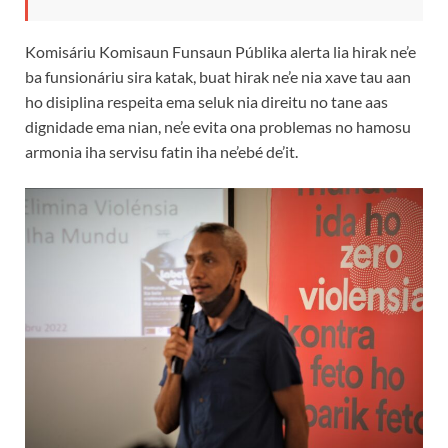
Komisáriu Komisaun Funsaun Públika alerta lia hirak ne’e
ba funsionáriu sira katak, buat hirak ne’e nia xave tau aan
ho disiplina respeita ema seluk nia direitu no tane aas
dignidade ema nian, ne’e evita ona problemas no hamosu
armonia iha servisu fatin iha ne’ebé de’it.