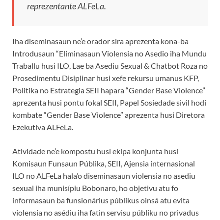
reprezentante ALFeLa.
Iha diseminasaun ne’e orador sira aprezenta kona-ba
Introdusaun “Eliminasaun Violensia no Asedio iha Mundu
Traballu husi ILO, Lae ba Asediu Sexual & Chatbot Roza no
Prosedimentu Disiplinar husi xefe rekursu umanus KFP,
Politika no Estrategia SEII hapara “Gender Base Violence”
aprezenta husi pontu fokal SEII, Papel Sosiedade sivil hodi
kombate “Gender Base Violence” aprezenta husi Diretora
Ezekutiva ALFeLa.
Atividade ne’e kompostu husi ekipa konjunta husi
Komisaun Funsaun Públika, SEII, Ajensia internasional
ILO no ALFeLa hala’o diseminasaun violensia no asediu
sexual iha munisípiu Bobonaro, ho objetivu atu fo
informasaun ba funsionárius públikus oinsá atu evita
violensia no asédiu iha fatin servisu públiku no privadus