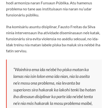
hodi armoniza naran Funsaun Públika. Atu hamenus
problema no tane aas instituisaun nia naran nu’udar
funsionáriu públiku.
Iha komisáriu asuntu disiplinar, Fausto Freitas da Silva
ninia intervensaun iha atividade diseminasaun ne’e katak,
funsionáriu sira evita violensia no asédiu seksual, no ida-
idak treinu nia matan labele piska ba maluk sira ne’ebé iha
fatin servisu.
“Wainhira ema ida ne’ebé ho piska matan ka
lamas nia isin lolon ema ida nian, nia la aseita
ne’e mosu ona problema, nia levanta ba
superiores sira hakarak ka lakohi tenki ba hatan
iha diresaun disiplinar ka parte ida ne’ebé tenta
ne’e nia mós hakarak la mosu problema maibé,