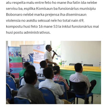
atu respeita malu entre feto ho mane iha fatin ida ne’ebe
servisu ba, esplika Komisaun ba funsionárius munisípiu
Bobonaro ne’ebé marka prejensa iha diseminsaun
violensia no asédiu seksual ne’e ho total nain 69,
kompostu husi feto 16 mane 53 la inklui funsionárius mai
husi postu administrativus.