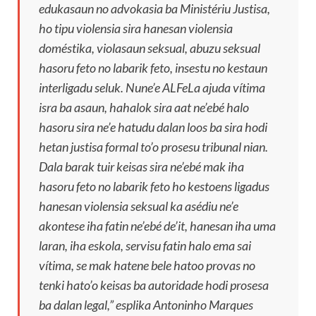
edukasaun no advokasia ba Ministériu Justisa,
ho tipu violensia sira hanesan violensia
doméstika, violasaun seksual, abuzu seksual
hasoru feto no labarik feto, insestu no kestaun
interligadu seluk. Nune’e ALFeLa ajuda vítima
isra ba asaun, hahalok sira aat ne’ebé halo
hasoru sira ne’e hatudu dalan loos ba sira hodi
hetan justisa formal to’o prosesu tribunal nian.
Dala barak tuir keisas sira ne’ebé mak iha
hasoru feto no labarik feto ho kestoens ligadus
hanesan violensia seksual ka asédiu ne’e
akontese iha fatin ne’ebé de’it, hanesan iha uma
laran, iha eskola, servisu fatin halo ema sai
vítima, se mak hatene bele hatoo provas no
tenki hato’o keisas ba autoridade hodi prosesa
ba dalan legal,” esplika Antoninho Marques