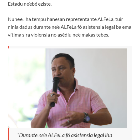
Estadu ne’ebé eziste.
Nune’e, iha tempu hanesan reprezentante ALFeLa, tuir
ninia dadus durante ne’e ALFeLa fó asistensia legal ba ema
vítima sira violensia no asédiu ne’e makas tebes.
“Durante ne’e ALFeLa fó asistensia legal iha