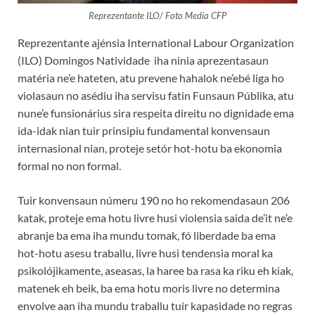
Reprezentante ILO/ Foto Media CFP
Reprezentante ajénsia International Labour Organization
(ILO) Domingos Natividade iha ninia aprezentasaun
matéria ne’e hateten, atu prevene hahalok ne’ebé liga ho
violasaun no asédiu iha servisu fatin Funsaun Públika, atu
nune’e funsionárius sira respeita direitu no dignidade ema
ida-idak nian tuir prinsipiu fundamental konvensaun
internasional nian, proteje setór hot-hotu ba ekonomia
formal no non formal.
Tuir konvensaun númeru 190 no ho rekomendasaun 206
katak, proteje ema hotu livre husi violensia saida de’it ne’e
abranje ba ema iha mundu tomak, fó liberdade ba ema
hot-hotu asesu traballu, livre husi tendensia moral ka
psikolójikamente, aseasas, la haree ba rasa ka riku eh kiak,
matenek eh beik, ba ema hotu moris livre no determina
envolve aan iha mundu traballu tuir kapasidade no regras