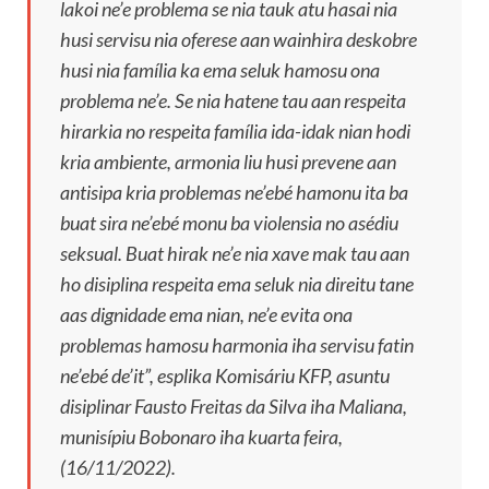
lakoi ne’e problema se nia tauk atu hasai nia
husi servisu nia oferese aan wainhira deskobre
husi nia família ka ema seluk hamosu ona
problema ne’e. Se nia hatene tau aan respeita
hirarkia no respeita família ida-idak nian hodi
kria ambiente, armonia liu husi prevene aan
antisipa kria problemas ne’ebé hamonu ita ba
buat sira ne’ebé monu ba violensia no asédiu
seksual. Buat hirak ne’e nia xave mak tau aan
ho disiplina respeita ema seluk nia direitu tane
aas dignidade ema nian, ne’e evita ona
problemas hamosu harmonia iha servisu fatin
ne’ebé de’it”, esplika Komisáriu KFP, asuntu
disiplinar Fausto Freitas da Silva iha Maliana,
munisípiu Bobonaro iha kuarta feira,
(16/11/2022).