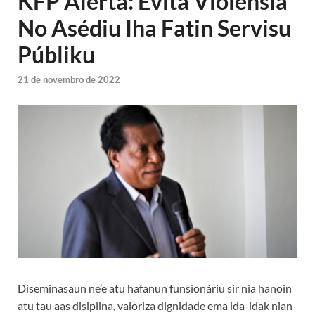
KFP Alerta: Evita Violensia
No Asédiu Iha Fatin Servisu
Públiku
21 de novembro de 2022
Diseminasaun ne’e atu hafanun funsionáriu sir nia hanoin
atu tau aas disiplina, valoriza dignidade ema ida-idak nian