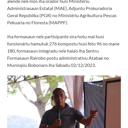
alende ne’e mós iha orador husi Ministériu
Administrasaun Estatal (MAE), Adjuntu Prokuradoria
Geral Repúblika (PGR) no Ministériu Agrikultura Pescas
Pekuaria no Floresta (MAPPF).
Iha formasaun ne’e partisipante sira hotu mai husi
funsionáriu hamutuk 276 kompostu husi feto 96 no mane
180, formasaun integradu ne’e hala’o iha Sentru
Formasaun Rairobo postu administrativu Atabae no
Munisípiu Bobonaro iha Sábadu 02/12/2023.