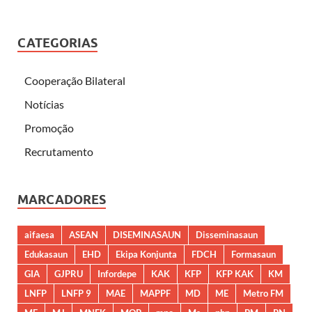
CATEGORIAS
Cooperação Bilateral
Notícias
Promoção
Recrutamento
MARCADORES
aifaesa
ASEAN
DISEMINASAUN
Disseminasaun
Edukasaun
EHD
Ekipa Konjunta
FDCH
Formasaun
GIA
GJPRU
Infordepe
KAK
KFP
KFP KAK
KM
LNFP
LNFP 9
MAE
MAPPF
MD
ME
Metro FM