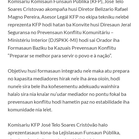
Komisariu Komisaun Funsaun Públika (KFP), José Telo
Soares Cristovao akompaña husi Diretor Belizario Rafael
Magno Pereira, Asesor Legál KFP no ekipa tekniku ne’ebé
reprezenta KFP hodi hatan ba Konvite husi Diresaun Jeral
Seguransa no Prevensaun Konflitu Komunitáriu –
Ministériu Interior (DJSPKK-MI) hodi sai Orador iha
Formasaun Baziku ba Kazuais Prevensaun Konflitu
“Preparar se melhor para servir o povo e à nação”.
Objetivu husi formasaun integradu ne’e maka atu prepara
no kapasita mediadores hirak ne’e iha área oioin, hodi
nune’e sira bele iha koñesementu adekuadu wainhira
hala’o sira nia kna’ar nu’udar mediador no pontu fokal ba
prevensaun konflitu hodi hametin paz no estabilidade iha
komunidade nia le’et.
Komisariu KFP José Telo Soares Cristóvão halo
aprezentasaun kona-ba Lejislasaun Funsaun Públika,