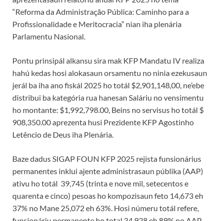
“Reforma da Administração Pública: Caminho para a
Profissionalidade e Meritocracia” nian iha plenária
Parlamentu Nasional.
Pontu prinsipál alkansu sira mak KFP Mandatu IV realiza
hahú kedas hosi alokasaun orsamentu no ninia ezekusaun
jerál ba iha ano fiskál 2025 ho totál $2,901,148,00, ne’ebe
distribui ba kategória rua hanesan Saláriu no vensimentu
ho montante: $1,992,798.00, Beins no servisus ho totál $
908,350.00 aprezenta husi Prezidente KFP Agostinho
Letêncio de Deus iha Plenária.
Baze dadus SIGAP FOUN KFP 2025 rejista funsionárius
permanentes inklui ajente administrasaun públika (AAP)
ativu ho totál 39,745 (trinta e nove mil, setecentos e
quarenta e cinco) pesoas ho kompozisaun feto 14,673 eh
37% no Mane 25,072 eh 63%. Hosi númeru totál refere,
funsionáriu permanente ho total 34,928 eh 89% no AAP