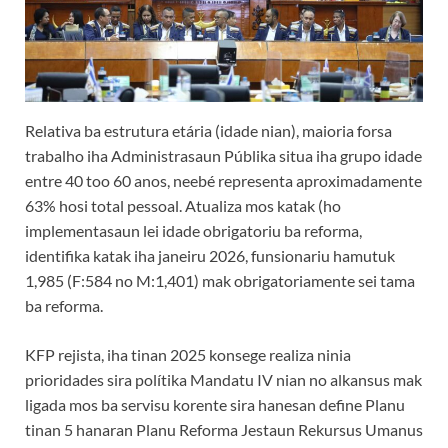
Relativa ba estrutura etária (idade nian), maioria forsa
trabalho iha Administrasaun Públika situa iha grupo idade
entre 40 too 60 anos, neebé representa aproximadamente
63% hosi total pessoal. Atualiza mos katak (ho
implementasaun lei idade obrigatoriu ba reforma,
identifika katak iha janeiru 2026, funsionariu hamutuk
1,985 (F:584 no M:1,401) mak obrigatoriamente sei tama
ba reforma.
KFP rejista, iha tinan 2025 konsege realiza ninia
prioridades sira polítika Mandatu IV nian no alkansus mak
ligada mos ba servisu korente sira hanesan define Planu
tinan 5 hanaran Planu Reforma Jestaun Rekursus Umanus