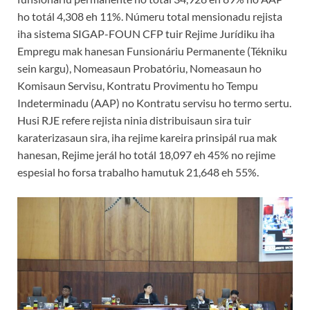
ho totál 4,308 eh 11%. Númeru total mensionadu rejista
iha sistema SIGAP-FOUN CFP tuir Rejime Jurídiku iha
Empregu mak hanesan Funsionáriu Permanente (Tékniku
sein kargu), Nomeasaun Probatóriu, Nomeasaun ho
Komisaun Servisu, Kontratu Provimentu ho Tempu
Indeterminadu (AAP) no Kontratu servisu ho termo sertu.
Husi RJE refere rejista ninia distribuisaun sira tuir
karaterizasaun sira, iha rejime kareira prinsipál rua mak
hanesan, Rejime jerál ho totál 18,097 eh 45% no rejime
espesial ho forsa trabalho hamutuk 21,648 eh 55%.