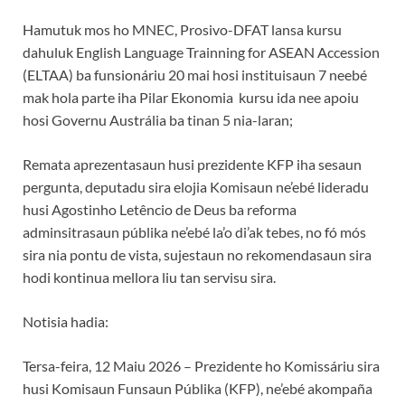
Hamutuk mos ho MNEC, Prosivo-DFAT lansa kursu
dahuluk English Language Trainning for ASEAN Accession
(ELTAA) ba funsionáriu 20 mai hosi instituisaun 7 neebé
mak hola parte iha Pilar Ekonomia kursu ida nee apoiu
hosi Governu Austrália ba tinan 5 nia-laran;
Remata aprezentasaun husi prezidente KFP iha sesaun
pergunta, deputadu sira elojia Komisaun ne’ebé lideradu
husi Agostinho Letêncio de Deus ba reforma
adminsitrasaun públika ne’ebé la’o di’ak tebes, no fó mós
sira nia pontu de vista, sujestaun no rekomendasaun sira
hodi kontinua mellora liu tan servisu sira.
Notisia hadia:
Tersa-feira, 12 Maiu 2026 – Prezidente ho Komissáriu sira
husi Komisaun Funsaun Públika (KFP), ne’ebé akompaña