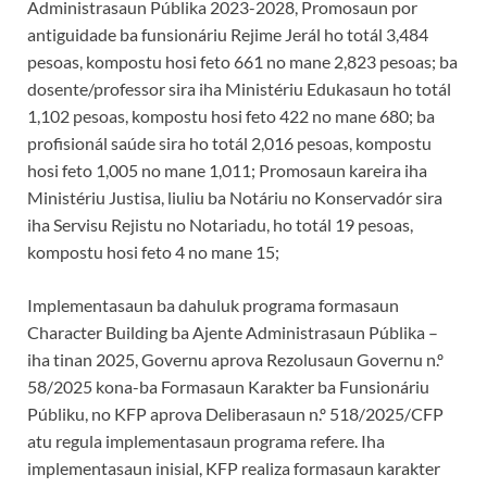
Administrasaun Públika 2023-2028, Promosaun por
antiguidade ba funsionáriu Rejime Jerál ho totál 3,484
pesoas, kompostu hosi feto 661 no mane 2,823 pesoas; ba
dosente/professor sira iha Ministériu Edukasaun ho totál
1,102 pesoas, kompostu hosi feto 422 no mane 680; ba
profisionál saúde sira ho totál 2,016 pesoas, kompostu
hosi feto 1,005 no mane 1,011; Promosaun kareira iha
Ministériu Justisa, liuliu ba Notáriu no Konservadór sira
iha Servisu Rejistu no Notariadu, ho totál 19 pesoas,
kompostu hosi feto 4 no mane 15;
Implementasaun ba dahuluk programa formasaun
Character Building ba Ajente Administrasaun Públika –
iha tinan 2025, Governu aprova Rezolusaun Governu n.º
58/2025 kona-ba Formasaun Karakter ba Funsionáriu
Públiku, no KFP aprova Deliberasaun n.º 518/2025/CFP
atu regula implementasaun programa refere. Iha
implementasaun inisial, KFP realiza formasaun karakter