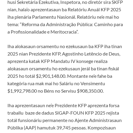
husi Sekretária Ezekutiva, Inspetora, no diretór sira SKFP
nian, hala’o aprezentasaun ba Relatóriu Anuál KFP 2025
iha plenária Parlamentu Nasionál. Relatóriu ne’e mai ho
tema: “Reforma da Administração Pública: Caminho para
a Profissionalidade e Meritocracia”.
Iha alokasaun orsamentu no ezekusaun ba KFP iha tinan
2025 nian Prezidente KFP, Agostinho Letêncio de Deus,
aprezenta katak KFP Mandatu IV konsege realiza
alokasaun orsamentu ho ezekusaun jerál ba tinan fiskál
2025 ho totál $2,901,148.00. Montante ne’e fahe ba
kategória rua mak mai ho Saláriu no Vensimentu
$1,992,798.00 no Béns no Servisu $908,350.00.
Iha aprezentasaun ne’e Prezidente KFP aprezenta forsa
traballu baze de dadus SIGAP-FOUN KFP 2025 rejista
totál funsionáriu permanente no Ajente Administrasaun
Públika (AAP) hamutuk 39,745 pesoas. Kompozisaun