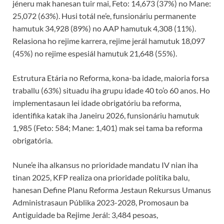
jéneru mak hanesan tuir mai, Feto: 14,673 (37%) no Mane:
25,072 (63%). Husi totál ne’e, funsionáriu permanente
hamutuk 34,928 (89%) no AAP hamutuk 4,308 (11%).
Relasiona ho rejime karrera, rejime jerál hamutuk 18,097
(45%) no rejime espesiál hamutuk 21,648 (55%).
Estrutura Etária no Reforma, kona-ba idade, maioria forsa
traballu (63%) situadu iha grupu idade 40 to’o 60 anos. Ho
implementasaun lei idade obrigatóriu ba reforma,
identifika katak iha Janeiru 2026, funsionáriu hamutuk
1,985 (Feto: 584; Mane: 1,401) mak sei tama ba reforma
obrigatória.
Nune’e iha alkansus no prioridade mandatu IV nian iha
tinan 2025, KFP realiza ona prioridade polítika balu,
hanesan Define Planu Reforma Jestaun Rekursus Umanus
Administrasaun Públika 2023-2028, Promosaun ba
Antiguidade ba Rejime Jerál: 3,484 pesoas,