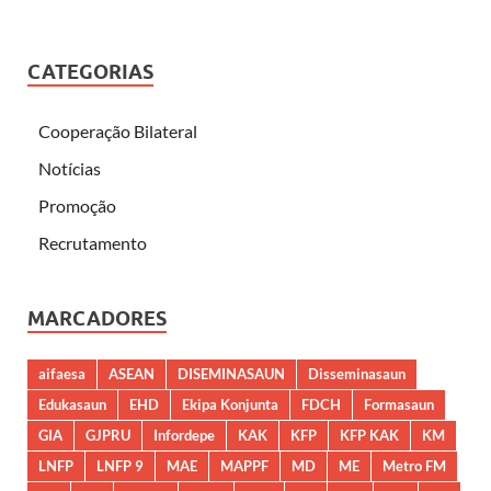
CATEGORIAS
Cooperação Bilateral
Notícias
Promoção
Recrutamento
MARCADORES
aifaesa
ASEAN
DISEMINASAUN
Disseminasaun
Edukasaun
EHD
Ekipa Konjunta
FDCH
Formasaun
GIA
GJPRU
Infordepe
KAK
KFP
KFP KAK
KM
LNFP
LNFP 9
MAE
MAPPF
MD
ME
Metro FM