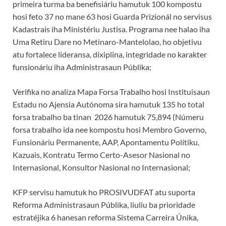
primeira turma ba benefisiáriu hamutuk 100 kompostu
hosi feto 37 no mane 63 hosi Guarda Prizionál no servisus
Kadastrais iha Ministériu Justisa. Programa nee halao iha
Uma Retiru Dare no Metinaro-Mantelolao, ho objetivu
atu fortalece lideransa, dixiplina, integridade no karakter
funsionáriu iha Administrasaun Públika;
Verifika no analiza Mapa Forsa Trabalho hosi Instituisaun
Estadu no Ajensia Autónoma sira hamutuk 135 ho total
forsa trabalho ba tinan 2026 hamutuk 75,894 (Númeru
forsa trabalho ida nee kompostu hosi Membro Governo,
Funsionáriu Permanente, AAP, Apontamentu Polítiku,
Kazuais, Kontratu Termo Certo-Asesor Nasional no
Internasional, Konsultor Nasional no Internasional;
KFP servisu hamutuk ho PROSIVUDFAT atu suporta
Reforma Administrasaun Públika, liuliu ba prioridade
estratéjika 6 hanesan reforma Sistema Carreira Únika,