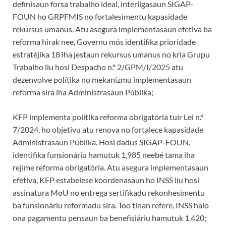
definisaun forsa trabalho ideal, interligasaun SIGAP-
FOUN ho GRPFMIS no fortalesimentu kapasidade
rekursus umanus. Atu asegura implementasaun efetiva ba
reforma hirak nee, Governu mós identifika prioridade
estratéjika 18 iha jestaun rekursus umanus no kria Grupu
Trabalho liu hosi Despacho n.º 2/GPM/I/2025 atu
dezenvolve polítika no mekanizmu implementasaun
reforma sira iha Administrasaun Públika;
KFP implementa polítika reforma obrigatória tuir Lei n.º
7/2024, ho objetivu atu renova no fortalece kapasidade
Administrasaun Públika. Hosi dadus SIGAP-FOUN,
identifika funsionáriu hamutuk 1,985 neebé tama iha
rejime reforma obrigatória. Atu asegura implementasaun
efetiva, KFP estabelese koordenasaun ho INSS liu hosi
assinatura MoU no entrega sertifikadu rekonhesimentu
ba funsionáriu reformadu sira. Too tinan refere, INSS halo
ona pagamentu pensaun ba benefisiáriu hamutuk 1,420;