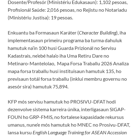
Dosente/Profesór (Ministériu Edukasaun): 1,102 pesoas,
Profisionál Saúde: 2,016 pesoas, no Rejistu no Notariadu
(Ministériu Justisa): 19 pesoas.
Enkuantu ba Formasaun Karáter (
Character Building
), iha
implementasaun primeiru programa ba turma dahuluk
hamutuk na’in 100 husi Guarda Prizionál no Servisu
Kadastrais, ne’ebé hala’o iha Uma Retiru Dare no
Metinaro-Mantelolao, Mapa Forsa Traballu 2026 Analiza
mapa forsa traballu husi instituisaun hamutuk 135, ho
previsaun totál forsa traballu (inklui membru governu no
asesór sira) hamutuk 75,894.
KFP mós servisu hamutuk ho PROSIVU-DFAT hodi
dezenvolve sistema karreira únika, interligasaun SIGAP-
FOUN ho GRP-FMIS, no fortalese kapasidade rekursus
umanus, nune’e mós hamutuk ho MNEC no Prosivu-DFAT,
lansa kursu
English Language Training for ASEAN Accession