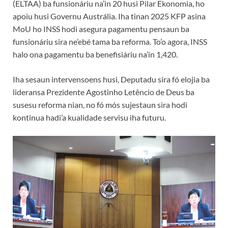
(ELTAA) ba funsionáriu na’in 20 husi Pilar Ekonomia, ho
apoiu husi Governu Austrália. Iha tinan 2025 KFP asina
MoU ho INSS hodi asegura pagamentu pensaun ba
funsionáriu sira ne’ebé tama ba reforma. To’o agora, INSS
halo ona pagamentu ba benefisiáriu na’in 1,420.
Iha sesaun intervensoens husi, Deputadu sira fó elojia ba
lideransa Prezidente Agostinho Letêncio de Deus ba
susesu reforma nian, no fó mós sujestaun sira hodi
kontinua hadi’a kualidade servisu iha futuru.