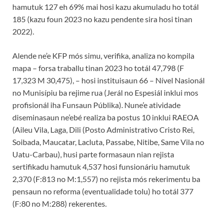
hamutuk 127 eh 69% mai hosi kazu akumuladu ho totál
185 (kazu foun 2023 no kazu pendente sira hosi tinan
2022).
Alende ne’e KFP mós simu, verifika, analiza no kompila
mapa – forsa traballu tinan 2023 ho totál 47,798 (F
17,323 M 30,475), – hosi instituisaun 66 – Nível Nasionál
no Munisípiu ba rejime rua (Jerál no Espesiál inklui mos
profisionál iha Funsaun Públika). Nune’e atividade
diseminasaun ne’ebé realiza ba postus 10 inklui RAEOA
(Aileu Vila, Laga, Dili (Posto Administrativo Cristo Rei,
Soibada, Maucatar, Lacluta, Passabe, Nitibe, Same Vila no
Uatu-Carbau), husi parte formasaun nian rejista
sertifikadu hamutuk 4,537 hosi funsionáriu hamutuk
2,370 (F:813 no M:1,557) no rejista mós rekerimentu ba
pensaun no reforma (eventualidade tolu) ho totál 377
(F:80 no M:288) rekerentes.