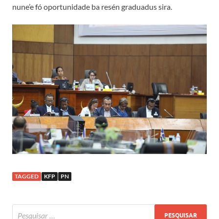
nune’e fó oportunidade ba resén graduadus sira.
TAGGED
KFP
PN