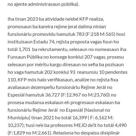
no ajente administrasaun públika).
Iha tinan 2023 ba atividade ne’ebé KFP realiza,
promosaun ba kareira rejime jeral dalima ninian
funsionáriu promovidu hamutuk 783 (F:218 M:565) hosi
instituisaun Estadu 74, rejista proposta vagas foun ho
totál 1,701 ba rekrutamentu, selesaun no nomeasaun iha
Funsaun Públika no konsege konklui 207 vagas, prosesu
selesaun por méritu kargu diresaun no xefia ba pozisaun
ho vaga hamutuk 202 konklui 93 reanunsiu 10 pendentes
110, KFP mós halo verifikasaun, analize no rejista fixa
avaliasaun dezempeñu funsionáriu Rejime Jerál no
Espesiál hamutuk 36,727 (F:12,967 no M:23,760) no
prosesa mudansa eskalaun eh progresaun eskalaun ba
funsionáriu Rejime Jerál no Espesiál (Nasional no
Munisípiu) tinan 2021 ho totál 16,399 ( F: 6,162 M:
10,237); husi ne’e ba profesores MEJD de’it ho totál 4,490
(F:1,829 no M:2,661). Relasiona ho despaisu dixiplinár