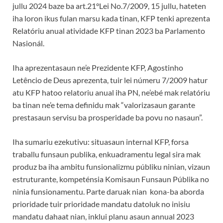
jullu 2024 baze ba art.21°Lei No.7/2009, 15 jullu, hateten
iha loron ikus fulan marsu kada tinan, KFP tenki aprezenta
Relatóriu anual atividade KFP tinan 2023 ba Parlamento
Nasionál.
Iha aprezentasaun ne’e Prezidente KFP, Agostinho
Letêncio de Deus aprezenta, tuir lei númeru 7/2009 hatur
atu KFP hatoo relatoriu anual iha PN, ne’ebé mak relatóriu
ba tinan ne’e tema definidu mak “valorizasaun garante
prestasaun servisu ba prosperidade ba povu no nasaun”.
Iha sumariu ezekutivu: situasaun internal KFP, forsa
traballu funsaun publika, enkuadramentu legal sira mak
produz ba iha ambitu funsionalizmu públiku ninian, vizaun
estruturante, kompeténsia Komisaun Funsaun Públika no
ninia funsionamentu. Parte daruak nian kona-ba aborda
prioridade tuir prioridade mandatu datoluk no inisiu
mandatu dahaat nian, inklui planu asaun annual 2023