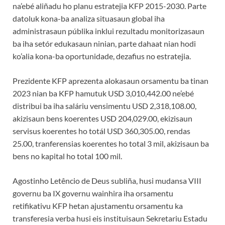
na’ebé aliñadu ho planu estratejia KFP 2015-2030. Parte
datoluk kona-ba analiza situasaun global iha
administrasaun públika inklui rezultadu monitorizasaun
ba iha setór edukasaun ninian, parte dahaat nian hodi
ko’alia kona-ba oportunidade, dezafius no estratejia.
Prezidente KFP aprezenta alokasaun orsamentu ba tinan
2023 nian ba KFP hamutuk USD 3,010,442.00 ne’ebé
distribui ba iha saláriu vensimentu USD 2,318,108.00,
akizisaun bens koerentes USD 204,029.00, ekizisaun
servisus koerentes ho totál USD 360,305.00, rendas
25.00, tranferensias koerentes ho total 3 mil, akizisaun ba
bens no kapital ho total 100 mil.
Agostinho Letêncio de Deus subliña, husi mudansa VIII
governu ba IX governu wainhira iha orsamentu
retifikativu KFP hetan ajustamentu orsamentu ka
transferesia verba husi eis instituisaun Sekretariu Estadu