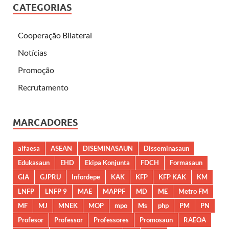
CATEGORIAS
Cooperação Bilateral
Notícias
Promoção
Recrutamento
MARCADORES
aifaesa
ASEAN
DISEMINASAUN
Disseminasaun
Edukasaun
EHD
Ekipa Konjunta
FDCH
Formasaun
GIA
GJPRU
Infordepe
KAK
KFP
KFP KAK
KM
LNFP
LNFP 9
MAE
MAPPF
MD
ME
Metro FM
MF
MJ
MNEK
MOP
mpo
Ms
php
PM
PN
Profesor
Professor
Professores
Promosaun
RAEOA