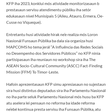
KFP iha 2023, konklui mós atividade monitorizasaun b
prestasaun servisu atendimentu públiku iha setór
edukasaun nível Munisípais 5 (Aileu, Atauro, Ermera, Oe-
Cusse no Viqueque).
Entretantu husi atividade hirak ne’e realiza mós Loron
Nasionál Funsaun Públika ba dala sia organiza husi
MAPCOMS ho tema jerál “A Influência das Redes Sociais
no Desempenho dos Servidores Públicos” no KFP ninia
partisipasaun iha reuniaun no workshop sira iha The
ASEAN Socio-Cultural Community (ASCC) Fact-Finding
Mission (FFM) To Timor-Leste.
Hafoin aprezentasaun KFP simu apresiasaun no sujestaun
sira husi distintus deputadus sira iha Parlamentu Nasionál
no iha parte seluk Parlamentu Nasional mós husu ba KFP
atu aselera lei pensaun no reforma ba idade reforma
ne’ebé kontinua presta servisu iha Funsaun Públika, atu