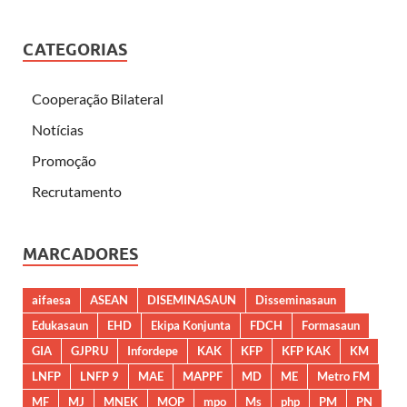
CATEGORIAS
Cooperação Bilateral
Notícias
Promoção
Recrutamento
MARCADORES
aifaesa
ASEAN
DISEMINASAUN
Disseminasaun
Edukasaun
EHD
Ekipa Konjunta
FDCH
Formasaun
GIA
GJPRU
Infordepe
KAK
KFP
KFP KAK
KM
LNFP
LNFP 9
MAE
MAPPF
MD
ME
Metro FM
MF
MJ
MNEK
MOP
mpo
Ms
php
PM
PN