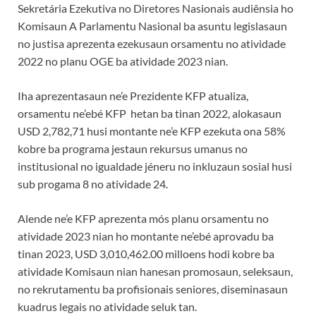
Sekretária Ezekutiva no Diretores Nasionais audiênsia ho
Komisaun A Parlamentu Nasional ba asuntu legislasaun
no justisa aprezenta ezekusaun orsamentu no atividade
2022 no planu OGE ba atividade 2023 nian.
Iha aprezentasaun ne’e Prezidente KFP atualiza,
orsamentu ne’ebé KFP hetan ba tinan 2022, alokasaun
USD 2,782,71 husi montante ne’e KFP ezekuta ona 58%
kobre ba programa jestaun rekursus umanus no
institusional no igualdade jéneru no inkluzaun sosial husi
sub progama 8 no atividade 24.
Alende ne’e KFP aprezenta mós planu orsamentu no
atividade 2023 nian ho montante ne’ebé aprovadu ba
tinan 2023, USD 3,010,462.00 milloens hodi kobre ba
atividade Komisaun nian hanesan promosaun, seleksaun,
no rekrutamentu ba profisionais seniores, diseminasaun
kuadrus legais no atividade seluk tan.