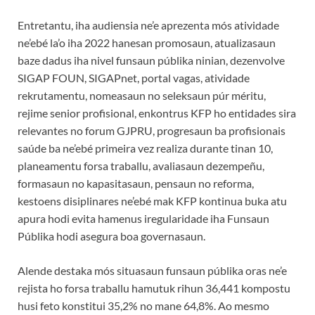
Entretantu, iha audiensia ne’e aprezenta mós atividade
ne’ebé la’o iha 2022 hanesan promosaun, atualizasaun
baze dadus iha nivel funsaun públika ninian, dezenvolve
SIGAP FOUN, SIGAPnet, portal vagas, atividade
rekrutamentu, nomeasaun no seleksaun púr méritu,
rejime senior profisional, enkontrus KFP ho entidades sira
relevantes no forum GJPRU, progresaun ba profisionais
saúde ba ne’ebé primeira vez realiza durante tinan 10,
planeamentu forsa traballu, avaliasaun dezempeñu,
formasaun no kapasitasaun, pensaun no reforma,
kestoens disiplinares ne’ebé mak KFP kontinua buka atu
apura hodi evita hamenus iregularidade iha Funsaun
Públika hodi asegura boa governasaun.
Alende destaka mós situasaun funsaun públika oras ne’e
rejista ho forsa traballu hamutuk rihun 36,441 kompostu
husi feto konstitui 35,2% no mane 64,8%. Ao mesmo