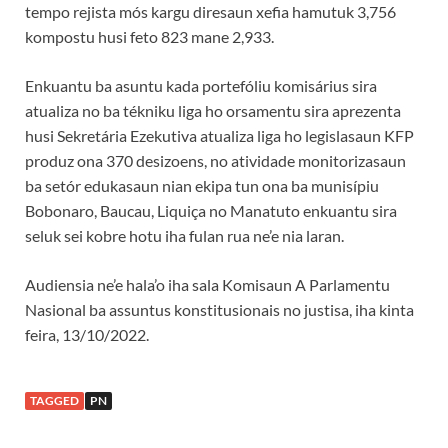
tempo rejista mós kargu diresaun xefia hamutuk 3,756
kompostu husi feto 823 mane 2,933.
Enkuantu ba asuntu kada portefóliu komisárius sira
atualiza no ba tékniku liga ho orsamentu sira aprezenta
husi Sekretária Ezekutiva atualiza liga ho legislasaun KFP
produz ona 370 desizoens, no atividade monitorizasaun
ba setór edukasaun nian ekipa tun ona ba munisípiu
Bobonaro, Baucau, Liquiça no Manatuto enkuantu sira
seluk sei kobre hotu iha fulan rua ne’e nia laran.
Audiensia ne’e hala’o iha sala Komisaun A Parlamentu
Nasional ba assuntus konstitusionais no justisa, iha kinta
feira, 13/10/2022.
TAGGED
PN