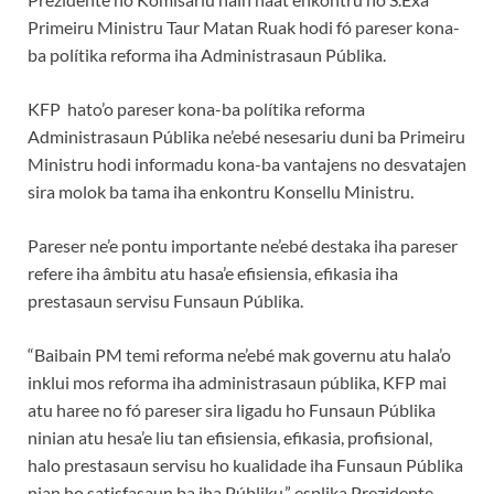
Primeiru Ministru Taur Matan Ruak hodi fó pareser kona-
ba polítika reforma iha Administrasaun Públika.
KFP hato’o pareser kona-ba polítika reforma
Administrasaun Públika ne’ebé nesesariu duni ba Primeiru
Ministru hodi informadu kona-ba vantajens no desvatajen
sira molok ba tama iha enkontru Konsellu Ministru.
Pareser ne’e pontu importante ne’ebé destaka iha pareser
refere iha âmbitu atu hasa’e efisiensia, efikasia iha
prestasaun servisu Funsaun Públika.
“Baibain PM temi reforma ne’ebé mak governu atu hala’o
inklui mos reforma iha administrasaun públika, KFP mai
atu haree no fó pareser sira ligadu ho Funsaun Públika
ninian atu hesa’e liu tan efisiensia, efikasia, profisional,
halo prestasaun servisu ho kualidade iha Funsaun Públika
nian ho satisfasaun ba iha Públiku,” esplika Prezidente