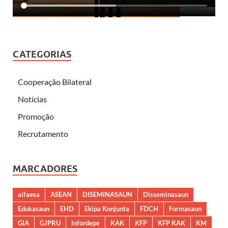
CATEGORIAS
Cooperação Bilateral
Notícias
Promoção
Recrutamento
MARCADORES
aifaesa
ASEAN
DISEMINASAUN
Disseminasaun
Edukasaun
EHD
Ekipa Konjunta
FDCH
Formasaun
GIA
GJPRU
Infordepe
KAK
KFP
KFP KAK
KM