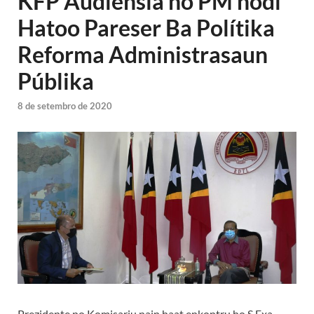
KFP Audiensia ho PM hodi
Hatoo Pareser Ba Polítika
Reforma Administrasaun
Públika
8 de setembro de 2020
Prezidente no Komisariu nain haat enkontru ho S.Exa