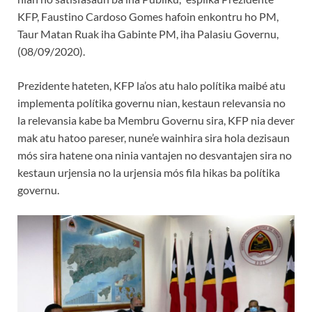
KFP, Faustino Cardoso Gomes hafoin enkontru ho PM,
Taur Matan Ruak iha Gabinte PM, iha Palasiu Governu,
(08/09/2020).
Prezidente hateten, KFP la’os atu halo polítika maibé atu
implementa polítika governu nian, kestaun relevansia no
la relevansia kabe ba Membru Governu sira, KFP nia dever
mak atu hatoo pareser, nune’e wainhira sira hola dezisaun
mós sira hatene ona ninia vantajen no desvantajen sira no
kestaun urjensia no la urjensia mós fila hikas ba polítika
governu.