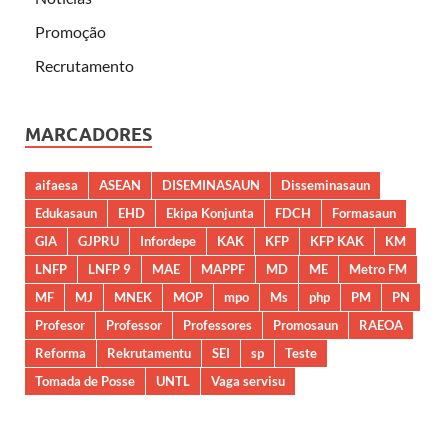
Promoção
Recrutamento
MARCADORES
aifaesa
ASEAN
DISEMINASAUN
Disseminasaun
Edukasaun
EHD
Ekipa Konjunta
FDCH
Formasaun
GIA
GJPRU
Infordepe
KAK
KFP
KFP KAK
KM
LNFP
LNFP 9
MAE
MAPPF
MD
ME
Metro FM
MF
MJ
MNEK
MOP
mpo
Ms
php
PM
PN
Profesor
Professor
Professores
Promosaun
RAEOA
Reforma
Rekrutamentu
SEI
sp
Teste
Tomada de Posse
UNTL
Vaga servisu