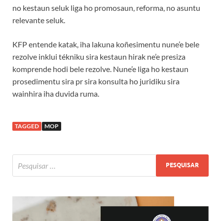
no kestaun seluk liga ho promosaun, reforma, no asuntu
relevante seluk.
KFP entende katak, iha lakuna koñesimentu nune’e bele
rezolve inklui tékniku sira kestaun hirak ne’e presiza
komprende hodi bele rezolve. Nune’e liga ho kestaun
prosedimentu sira pr sira konsulta ho juridiku sira
wainhira iha duvida ruma.
TAGGED
MOP