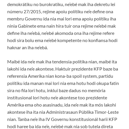
demokrátiku no burokratiku, ne’ebé mak iha dekretu lei
númeru 27/2015, rejime apoiu polítiku ne’e define ona
membru Governu ida nia mai lori ema apoiu polítiku iha
ninia Gabinete ema nain hira tuir ona rejime ne’ebé mak
define iha ne’ebá, ne’ebé akomoda ona iha rejime refere
hodi sira bolu ema ne’ebé kompetente no konfiansa hodi
haknar an iha ne’ebá.
Maibé ida ne’e mak iha tendensia polítika nian, maibé ita
lakohi ida ne’e akontese. Haktuir prezidente KFP baze ba
referensia Amerika nian kona-ba spoil system, partidu
polítiku ida manan mai lori nia ema hotu hodi okupa fatin
sira no fila lori hotu, inklui baze dadus no memória
institusional lori hotu ne’e akontese too prezidente
Amérika ema oho asasinadu, ida ne’e mak ita mós lakohi
akontese iha ita nia Administrasaun Públika Timor-Leste
nian. Tanba ne’e iha IV Governu konstitusionál harii KFP
hodi haree ba ida ne’e, ne’ebé mak nia sob tutela direta