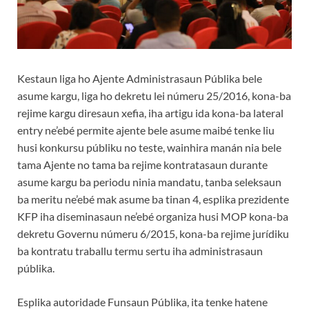
Kestaun liga ho Ajente Administrasaun Públika bele
asume kargu, liga ho dekretu lei númeru 25/2016, kona-ba
rejime kargu diresaun xefia, iha artigu ida kona-ba lateral
entry ne’ebé permite ajente bele asume maibé tenke liu
husi konkursu públiku no teste, wainhira manán nia bele
tama Ajente no tama ba rejime kontratasaun durante
asume kargu ba periodu ninia mandatu, tanba seleksaun
ba meritu ne’ebé mak asume ba tinan 4, esplika prezidente
KFP iha diseminasaun ne’ebé organiza husi MOP kona-ba
dekretu Governu númeru 6/2015, kona-ba rejime jurídiku
ba kontratu traballu termu sertu iha administrasaun
públika.
Esplika autoridade Funsaun Públika, ita tenke hatene