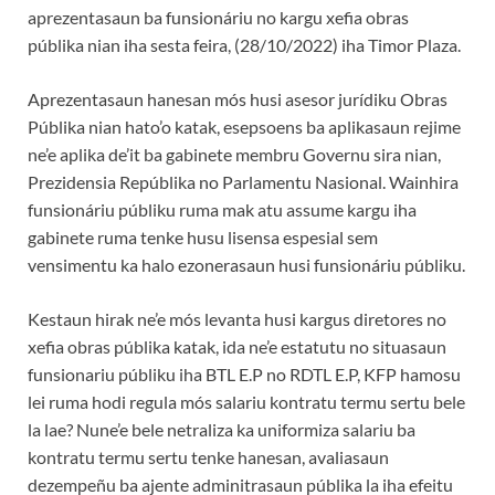
aprezentasaun ba funsionáriu no kargu xefia obras
públika nian iha sesta feira, (28/10/2022) iha Timor Plaza.
Aprezentasaun hanesan mós husi asesor jurídiku Obras
Públika nian hato’o katak, esepsoens ba aplikasaun rejime
ne’e aplika de’it ba gabinete membru Governu sira nian,
Prezidensia Repúblika no Parlamentu Nasional. Wainhira
funsionáriu públiku ruma mak atu assume kargu iha
gabinete ruma tenke husu lisensa espesial sem
vensimentu ka halo ezonerasaun husi funsionáriu públiku.
Kestaun hirak ne’e mós levanta husi kargus diretores no
xefia obras públika katak, ida ne’e estatutu no situasaun
funsionariu públiku iha BTL E.P no RDTL E.P, KFP hamosu
lei ruma hodi regula mós salariu kontratu termu sertu bele
la lae? Nune’e bele netraliza ka uniformiza salariu ba
kontratu termu sertu tenke hanesan, avaliasaun
dezempeñu ba ajente adminitrasaun públika la iha efeitu