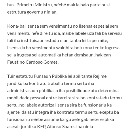
husi Primeiru Ministru, ne’ebé mak la halo parte husi
estrutura governu ninian.
Kona-ba lisensa sem vensimentu no lisensa espesial sem
vensimentu ne’e direitu ida, maibé labele uza fali ba servisu
fali iha instituisaun estadu nian tanba lei la permite,
lisensa la ho vensimentu wainhira hotu ona tenke ingresa
se la ingresa sei automatika hetan demisaun, haklean
Faustino Cardoso Gomes.
Tuir estatutu Funsaun Públika lei abilitante Rejime
jurídiku ba kontratu traballu termu sertu iha
administrasaun públika la iha posibilidade atu determina
mobilidade pessoal entre kareira sira ho kontratadu termu
sertu, no labele autoriza lisensa sira ba funsionáriu ka
ajente ida atu integra iha kontratu termu sertu,exeptu ba
funsionáriu ne’ebé assume kargu xefe gabinete, esplika
asesór jurídiku KFP, Afonso Soares iha ninia