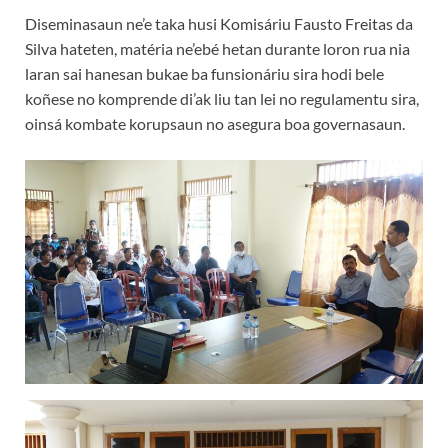
Diseminasaun ne’e taka husi Komisáriu Fausto Freitas da
Silva hateten, matéria ne’ebé hetan durante loron rua nia
laran sai hanesan bukae ba funsionáriu sira hodi bele
koñese no komprende di’ak liu tan lei no regulamentu sira,
oinsá kombate korupsaun no asegura boa governasaun.