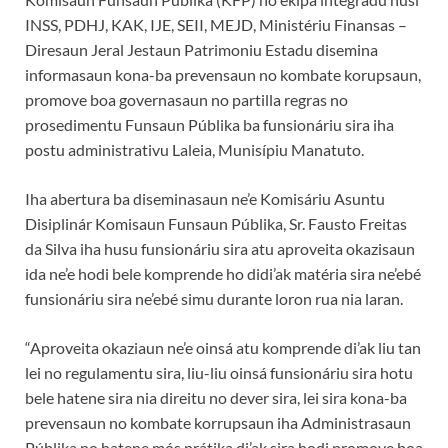
INSS, PDHJ, KAK, IJE, SEII, MEJD, Ministériu Finansas –
Diresaun Jeral Jestaun Patrimoniu Estadu disemina
informasaun kona-ba prevensaun no kombate korupsaun,
promove boa governasaun no partilla regras no
prosedimentu Funsaun Públika ba funsionáriu sira iha
postu administrativu Laleia, Munisípiu Manatuto.
Iha abertura ba diseminasaun ne’e Komisáriu Asuntu
Disiplinár Komisaun Funsaun Públika, Sr. Fausto Freitas
da Silva iha husu funsionáriu sira atu aproveita okazisaun
ida ne’e hodi bele komprende ho didi’ak matéria sira ne’ebé
funsionáriu sira ne’ebé simu durante loron rua nia laran.
“Aproveita okaziaun ne’e oinsá atu komprende di’ak liu tan
lei no regulamentu sira, liu-liu oinsá funsionáriu sira hotu
bele hatene sira nia direitu no dever sira, lei sira kona-ba
prevensaun no kombate korrupsaun iha Administrasaun
Públika no hatene mós prátika di’ak sira hodi promove boa