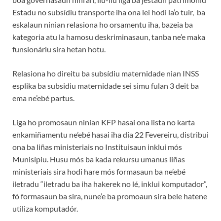
Estadu no subsídiu transporte iha ona lei hodi la’o tuir, ba
eskalaun ninian relasiona ho orsamentu iha, bazeia ba
kategoria atu la hamosu deskriminasaun, tanba ne’e maka
funsionáriu sira hetan hotu.
Relasiona ho direitu ba subsídiu maternidade nian INSS
esplika ba subsidiu maternidade sei simu fulan 3 deit ba
ema ne’ebé partus.
Liga ho promosaun ninian KFP hasai ona lista no karta
enkamiñamentu ne’ebé hasai iha dia 22 Fevereiru, distribui
ona ba liñas ministeriais no Instituisaun inklui mós
Munisípiu. Husu mós ba kada rekursu umanus liñas
ministeriais sira hodi hare mós formasaun ba ne’ebé
iletradu “iletradu ba iha hakerek no lé, inklui komputador”,
fó formasaun ba sira, nune’e ba promoaun sira bele hatene
utiliza komputadór.