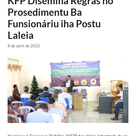
KFP Disemina Regras no
Prosedimentu Ba
Funsionáriu iha Postu
Laleia
8 de abril de 2022
Komisaun Funsaun Públika (KFP) ho ekipa integradu husi