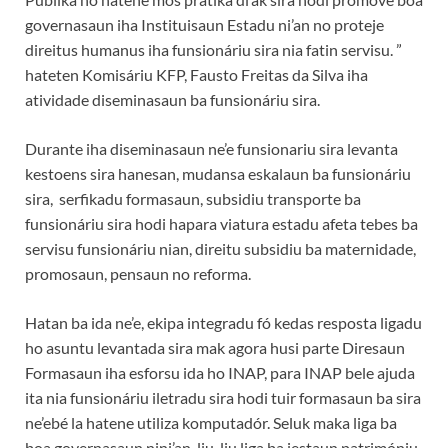
governasaun iha Instituisaun Estadu ni’an no proteje
direitus humanus iha funsionáriu sira nia fatin servisu. ”
hateten Komisáriu KFP, Fausto Freitas da Silva iha
atividade diseminasaun ba funsionáriu sira.
Durante iha diseminasaun ne’e funsionariu sira levanta
kestoens sira hanesan, mudansa eskalaun ba funsionáriu
sira, serfikadu formasaun, subsidiu transporte ba
funsionáriu sira hodi hapara viatura estadu afeta tebes ba
servisu funsionáriu nian, direitu subsidiu ba maternidade,
promosaun, pensaun no reforma.
Hatan ba ida ne’e, ekipa integradu fó kedas resposta ligadu
ho asuntu levantada sira mak agora husi parte Diresaun
Formasaun iha esforsu ida ho INAP, para INAP bele ajuda
ita nia funsionáriu iletradu sira hodi tuir formasaun ba sira
ne’ebé la hatene utiliza komputadór. Seluk maka liga ba
boa governasaun nini’an, liu-liu liga ba jestaun patrimóniu