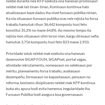
ne’ebé durante ne’e KFP ezekuta ona hanesan promosaun
ne’ebé mak la’o tinan-tinan, Komisaun kontinua halo
atualizasaun baze dadus iha nivel funsaun públika ninian,
Ita nia situasaun funsaun publika oras ne’e rejista ho forsa
traballu hamutuk rihun 36,442 kompostu husi feto
konstitui 35,2% no mane 64,8%. Ao mesmo tempo ita
rejista mos situasaun ohin loron nian, kargu diresaun xefia
hamutuk 3,756 kompostu husi feto 823 mane 2,933.
Prioridade seluk ne’ebé mak ezekuta ona hanesan
dezenvolve SIGAP FOUN, SIGAPnet, portal vagas,
atividade rekrutamentu, nomeasaun no seleksaun púr
méritu, planeamentu forsa traballu, avaliasaun
dezempeñu, formasaun no kapasitasaun, pensaun no
reforma, kestoens disiplinares ne’ebé mak KFP kontinua
buka atu apura hodi evita hamenus iregularidade iha
Funsaun Públika hodi asegura boa governasaun.