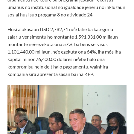
umanus no institusional no igualdade jéneru no inkluzaun
sosial husi sub progama 8 no atividade 24.
Husi alokasaun USD 2,782,71 ne’e fahe ba kategoria
salariu vensimentu ho montante 1,591,331.00 miliaun
montante ne’e ezekuta ona 57%, ba bens servisus
1,101,440.00 miliaun, ne’e ezekuta ona 64%, iha mós iha
kapital minor 76,400.00 dólares ne’ebé halo ona
kompromisu hein deit halo pagramentu, wainhira
kompania sira aprezenta sasan ba iha KFP.