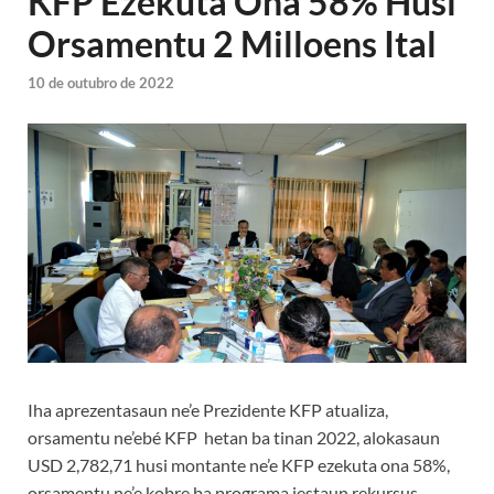
KFP Ezekuta Ona 58% Husi
Orsamentu 2 Milloens Ital
10 de outubro de 2022
Iha aprezentasaun ne’e Prezidente KFP atualiza,
orsamentu ne’ebé KFP hetan ba tinan 2022, alokasaun
USD 2,782,71 husi montante ne’e KFP ezekuta ona 58%,
orsamentu ne’e kobre ba programa jestaun rekursus