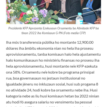
Prezidente KFP Aprezenta Ezekusaun Orsamentu ba Atividade KFP ba
tinan 2022 iha Komisaun G-PN (Foto media CFP)
Iha mós transferensia públika ho montante 12,900.00
dólares iha âmbitu ekonomia nian no hela iha prosesu
aprovisionamentu, tanba komisaun halo hela ajustamentu
halo komunikasaun ho ministériu finansas no prosesu iha
hela aprovisionamentu, husi montante ne’e KFP ezekuta
ona 58%. Orsamentu ne’e kobre ba programa prinsipal
rua, boa governasaun no jestaun institusional no
igualdade jéneru no inkluzaun sosial, husi sub progama 8
no atividade 24, hodi kobre ba orsamentu nebe iha. Husi
kategoria nebe as liu husi komisaun hetan ba 2022 ninian
atu hodi fó asegura salariu no vensimentu ba pessoal