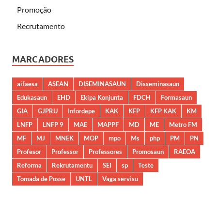
Promoção
Recrutamento
MARCADORES
aifaesa
ASEAN
DISEMINASAUN
Disseminasaun
Edukasaun
EHD
Ekipa Konjunta
FDCH
Formasaun
GIA
GJPRU
Infordepe
KAK
KFP
KFP KAK
KM
LNFP
LNFP 9
MAE
MAPPF
MD
ME
Metro FM
MF
MJ
MNEK
MOP
mpo
Ms
php
PM
PN
Profesor
Professor
Professores
Promosaun
RAEOA
Reforma
Rekrutamentu
SEI
sp
Teste
Tomada de Posse
UNTL
Vaga servisu