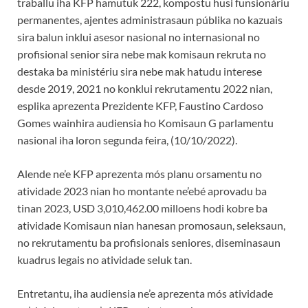
traballu iha KFP hamutuk 222, kompostu husi funsionáriu
permanentes, ajentes administrasaun públika no kazuais
sira balun inklui asesor nasional no internasional no
profisional senior sira nebe mak komisaun rekruta no
destaka ba ministériu sira nebe mak hatudu interese
desde 2019, 2021 no konklui rekrutamentu 2022 nian,
esplika aprezenta Prezidente KFP, Faustino Cardoso
Gomes wainhira audiensia ho Komisaun G parlamentu
nasional iha loron segunda feira, (10/10/2022).
Alende ne’e KFP aprezenta mós planu orsamentu no
atividade 2023 nian ho montante ne’ebé aprovadu ba
tinan 2023, USD 3,010,462.00 milloens hodi kobre ba
atividade Komisaun nian hanesan promosaun, seleksaun,
no rekrutamentu ba profisionais seniores, diseminasaun
kuadrus legais no atividade seluk tan.
Entretantu, iha audiensia ne’e aprezenta mós atividade