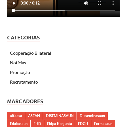
CATEGORIAS
Cooperação Bilateral
Notícias
Promoção
Recrutamento
MARCADORES
aifaesa
ASEAN
DISEMINASAUN
Disseminasaun
Edukasaun
EHD
Ekipa Konjunta
FDCH
Formasaun