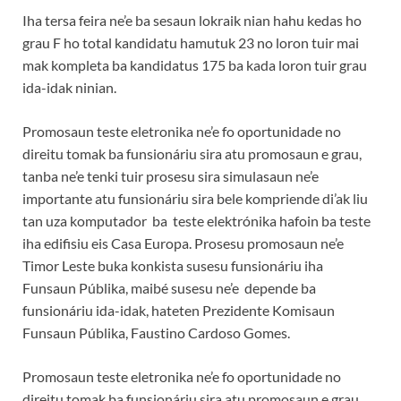
Iha tersa feira ne’e ba sesaun lokraik nian hahu kedas ho
grau F ho total kandidatu hamutuk 23 no loron tuir mai
mak kompleta ba kandidatus 175 ba kada loron tuir grau
ida-idak ninian.
Promosaun teste eletronika ne’e fo oportunidade no
direitu tomak ba funsionáriu sira atu promosaun e grau,
tanba ne’e tenki tuir prosesu sira simulasaun ne’e
importante atu funsionáriu sira bele kompriende di’ak liu
tan uza komputador ba teste elektrónika hafoin ba teste
iha edifisiu eis Casa Europa. Prosesu promosaun ne’e
Timor Leste buka konkista susesu funsionáriu iha
Funsaun Públika, maibé susesu ne’e depende ba
funsionáriu ida-idak, hateten Prezidente Komisaun
Funsaun Públika, Faustino Cardoso Gomes.
Promosaun teste eletronika ne’e fo oportunidade no
direitu tomak ba funsionáriu sira atu promosaun e grau,