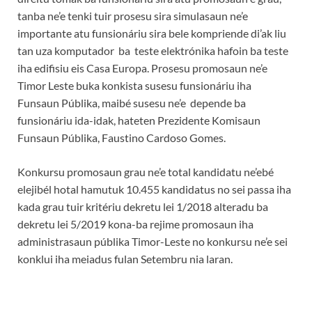
tanba ne’e tenki tuir prosesu sira simulasaun ne’e
importante atu funsionáriu sira bele kompriende di’ak liu
tan uza komputador ba teste elektrónika hafoin ba teste
iha edifisiu eis Casa Europa. Prosesu promosaun ne’e
Timor Leste buka konkista susesu funsionáriu iha
Funsaun Públika, maibé susesu ne’e depende ba
funsionáriu ida-idak, hateten Prezidente Komisaun
Funsaun Públika, Faustino Cardoso Gomes.
Konkursu promosaun grau ne’e total kandidatu ne’ebé
elejibél hotal hamutuk 10.455 kandidatus no sei passa iha
kada grau tuir kritériu dekretu lei 1/2018 alteradu ba
dekretu lei 5/2019 kona-ba rejime promosaun iha
administrasaun públika Timor-Leste no konkursu ne’e sei
konklui iha meiadus fulan Setembru nia laran.